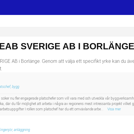
EAB SVERIGE AB I BORLÄNG
IGE AB i Borlänge. Genom att välja ett specifikt yrke kan du även 
.
atschef, bygg
söker nu fler engagerade platschefer som vill vara med och utveckla vår byggverksamhet
ka, där du får möjlighet att arbeta i några av regionens mest intressanta projekt vilket
betsuppgifter I rollen som platschef har du ett omväxlande arbe...
Visa mer
lingenjör, anläggning