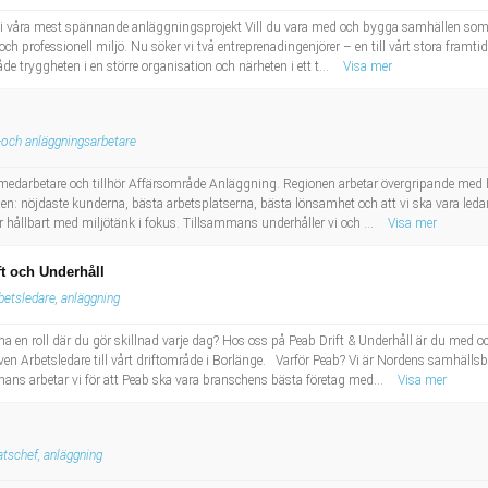
 i våra mest spännande anläggningsprojekt Vill du vara med och bygga samhällen som h
 och professionell miljö. Nu söker vi två entreprenadingenjörer – en till vårt stora fram
både tryggheten i en större organisation och närheten i ett t...
Visa mer
-och anläggningsarbetare
medarbetare och tillhör Affärsområde Anläggning. Regionen arbetar övergripande med hur
åden: nöjdaste kunderna, bästa arbetsplatserna, bästa lönsamhet och att vi ska vara le
r hållbart med miljötänk i fokus. Tillsammans underhåller vi och ...
Visa mer
ft och Underhåll
betsledare, anläggning
ha en roll där du gör skillnad varje dag? Hos oss på Peab Drift & Underhåll är du med
iven Arbetsledare till vårt driftområde i Borlänge. Varför Peab? Vi är Nordens samhällsb
ns arbetar vi för att Peab ska vara branschens bästa företag med...
Visa mer
atschef, anläggning