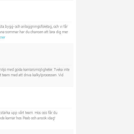
sta bygg- och anläggningsföretag, och vi får
nna sommar har du chansen att lära dig mer
 mer
miljö med goda karriärsmöjligheter. Tveka inte
t team med att driva kalkylprocessen. Vid
t stärka upp vårt team. Hos oss får du
vande karriär hos Peab och ansök idag!