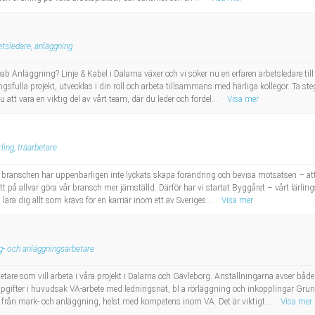
etsledare, anläggning
ab Anläggning? Linje & Kabel i Dalarna växer och vi söker nu en erfaren arbetsledare till
ngsfulla projekt, utvecklas i din roll och arbeta tillsammans med härliga kollegor. Ta s
tt vara en viktig del av vårt team, där du leder och fördel...
Visa mer
rling, träarbetare
 branschen har uppenbarligen inte lyckats skapa förändring och bevisa motsatsen – att vå
att på allvar göra vår bransch mer jämställd. Därför har vi startat Byggåret – vårt lär
lära dig allt som krävs för en karriär inom ett av Sveriges...
Visa mer
g- och anläggningsarbetare
are som vill arbeta i våra projekt i Dalarna och Gävleborg. Anställningarna avser både 
uppgifter i huvudsak VA-arbete med ledningsnät, bl a rörläggning och inkopplingar Gr
t från mark- och anläggning, helst med kompetens inom VA. Det är viktigt...
Visa mer