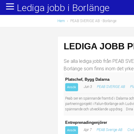
Lediga jobb i Borlänge
Yrkesområden
Populära jobb
Hem
›
PEAB SVERIGE AB - Borlänge
Administration, ekonomi, juridik
Undersköterska, hemtjänst och äldreboende
Bygg och anläggning
Städare/Lokalvårdare
LEDIGA JOBB P
Chefer och verksamhetsledare
Barnskötare
Se alla lediga jobb från PEAB SVER
Data/IT
Lärare i förskola/Förskollärare
Borlänge som finns inom det yrket
Platschef, Bygg Dalarna
Försäljning, inköp, marknadsföring
Lagerarbetare
Jun 3
PEAB SVERIGE AB
Pl
Ansök
Hantverksyrken
Bussförare/Busschaufför
Peab ser en spännande framtid i Dalarna och 
partneringprojekt i Falun-Borlänge och Ludvi
spännande och utvecklande uppdrag. Dina ar
Hotell, restaurang, storhushåll
Elevassistent
Entreprenadingenjörer
Hälso- och sjukvård
Personlig assistent
Apr 7
PEAB Sverige AB
Civi
Ansök