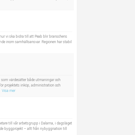
 vi ska bidra till att Peab blir branschens
dande inom samhällsansvar. Regionen har stabil
eam som värdesätter både utmaningar och
ör projektets inköp, administration och
Visa mer
tare till vår arbetsgrupp i Dalarna, i dagsläget
de byggprojekt – allt från nybyggnation till