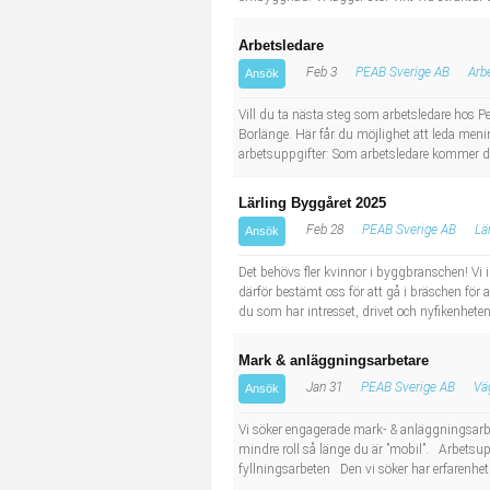
Arbetsledare
Feb 3
PEAB Sverige AB
Arb
Ansök
Vill du ta nästa steg som arbetsledare hos Pe
Borlänge. Här får du möjlighet att leda meni
arbetsuppgifter: Som arbetsledare kommer du a
Lärling Byggåret 2025
Feb 28
PEAB Sverige AB
Lä
Ansök
Det behövs fler kvinnor i byggbranschen! Vi i
därför bestämt oss för att gå i bräschen för 
du som har intresset, drivet och nyfikenheten 
Mark & anläggningsarbetare
Jan 31
PEAB Sverige AB
Vä
Ansök
Vi söker engagerade mark- & anläggningsarbet
mindre roll så länge du är ”mobil”. Arbets
fyllningsarbeten Den vi söker har erfarenhe