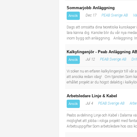
Sommarjobb Anläggning
Dec 17
PEAB Sverige AB
Vä
Ansök
Dags att omsätta dina teoretiska kunskaper i
lära känna dig. Kanske blir du vår nya med
inom bygg och anläggning. Anläggning: Inom
Kalkylingenjör - Peab Anläggning A
Jul 12
PEAB Sverige AB
Dri
Ansök
Vi söker nu en erfaren kalkylingenjör till vå
att ansöka redan idag! Om tjänsten Som kalk
erhållet projekt är du högst delaktig i kalkyl
Arbetsledare Linje & Kabel
Jul 4
PEAB Sverige AB
Arbe
Ansök
Peabs avdelning Linje och Kabel i Dalarna väx
möjlighet att jobba i roliga projekt med fant
Arbetsuppgifter Som arbetsledare hos oss komm