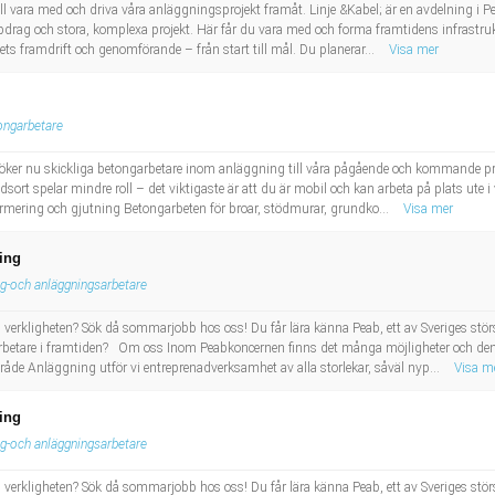
vill vara med och driva våra anläggningsprojekt framåt. Linje &Kabel; är en avdelning i 
g och stora, komplexa projekt. Här får du vara med och forma framtidens infrastrukt
tets framdrift och genomförande – från start till mål. Du planerar...
Visa mer
ongarbetare
er nu skickliga betongarbetare inom anläggning till våra pågående och kommande proje
dsort spelar mindre roll – det viktigaste är att du är mobil och kan arbeta på plats ute 
mering och gjutning Betongarbeten för broar, stödmurar, grundko...
Visa mer
ing
g-och anläggningsarbetare
 verkligheten? Sök då sommarjobb hos oss! Du får lära känna Peab, ett av Sveriges stör
arbetare i framtiden? Om oss Inom Peabkoncernen finns det många möjligheter och de
e Anläggning utför vi entreprenadverksamhet av alla storlekar, såväl nyp...
Visa m
ing
g-och anläggningsarbetare
 verkligheten? Sök då sommarjobb hos oss! Du får lära känna Peab, ett av Sveriges stör