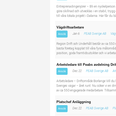
Industriell tillverkning
Behandlingsassistent/Socialpedagog
Entreprenadingenjörer – Bli en nyckelperson
göra skillnad och utvecklas i en stabil, trygg
till våra lokala projekt i Dalarna. Här får du 
Installation, drift, underhåll
Tandsköterska
Vägdriftsarbetare
Kropps- och skönhetsvård
Budbilsförare
Jan 6
PEAB Sverige AB
Väg
Ansök
Kultur, media, design
Tidningsbud/Tidningsdistributör
Region Drift och Underhåll består av ca 550 
bästa företag kopplat till våra fyra målomr
position, goda framtidsutsikter och vi arbeta
Militärt arbete
Lärare i fritidshem/Fritidspedagog
Arbetsledare till Peabs avdelning Dri
Naturbruk
Taxiförare/Taxichaufför
Dec 22
PEAB Sverige AB
Ar
Ansök
Naturvetenskapligt arbete
Läkarsekreterare/Vårdadmin/Medicinsk sekreterare
Arbetsledare – Driftområde Borlänge Vill du 
Sveriges vägar – året runt. Nu söker vi en dr
av ca 550 engagerade medarbetare. Tillsamma
Pedagogiskt arbete
Lastbilsförare m.fl.
Platschef Anläggning
Sanering och renhållning
Fastighetsskötare
Dec 22
PEAB Sverige AB
Pl
Ansök