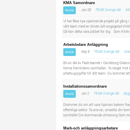
KMA Samordnare
Jun 28
PEAB Sverige AB
Mi
Ansök
Vi har flera nya spännande projekt på gång i
vårt team med en driven och engagerad KMA 
Då kan detta vara jobbet för dig. Som KMA-s
Arbetsledare Anläggning
Maj 8
PEAB Sverige AB
Arb
Ansök
Bli en del av Peab-teamet i Gävleborg/Dalarna
forma framtidens samhällen. Ta steget mot e
arbetsuppgifter till ditt team. Du kommer att 
Installationssamordnare
Jun 2
PEAB Sverige AB
Byg
Ansök
Drömmer du om att vara hjärnan bakom framt
offentliga sektor. Ta ansvar, utveckla din ko
samhälle! Din kommande utmaning Som Instal
Mark-och anläggningsarbetare