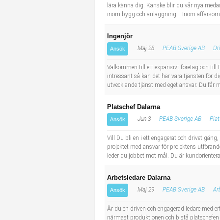
lära känna dig. Kanske blir du vår nya med
inom bygg och anläggning. Inom affärsområd
Ingenjör
Maj 28
PEAB Sverige AB
Dr
Ansök
Välkommen till ett expansivt företag och till 
intressant så kan det här vara tjänsten för 
utvecklande tjänst med eget ansvar. Du får m
Platschef Dalarna
Jun 3
PEAB Sverige AB
Plat
Ansök
Vill Du bli en i ett engagerat och drivet gäng
projektet med ansvar för projektens utförand
leder du jobbet mot mål. Du är kundorienterad
Arbetsledare Dalarna
Maj 29
PEAB Sverige AB
Ar
Ansök
Är du en driven och engagerad ledare med er
närmast produktionen och bistå platschefen 