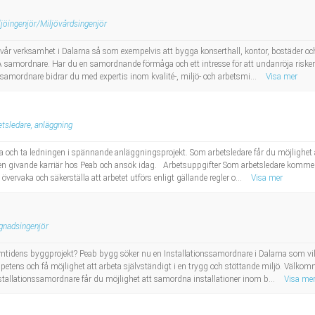
ljöingenjör/Miljövårdsingenjör
 vår verksamhet i Dalarna så som exempelvis att bygga konserthall, kontor, bostäder och 
samordnare. Har du en samordnande förmåga och ett intresse för att undanröja risker 
amordnare bidrar du med expertis inom kvalité-, miljö- och arbetsmi...
Visa mer
etsledare, anläggning
 och ta ledningen i spännande anläggningsprojekt. Som arbetsledare får du möjlighet att
n givande karriär hos Peab och ansök idag. Arbetsuppgifter Som arbetsledare kommer d
övervaka och säkerställa att arbetet utförs enligt gällande regler o...
Visa mer
gnadsingenjör
idens byggprojekt? Peab bygg söker nu en Installationssamordnare i Dalarna som vill
mpetens och få möjlighet att arbeta självständigt i en trygg och stöttande miljö. Välkom
lationssamordnare får du möjlighet att samordna installationer inom b...
Visa me