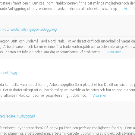
arbetare i framtiden? Om oss Inom Peabkoncernen finns det många möjligheter och de
e Anläggning utför vi entreprenadverksamhet av alla storlekar, såväl nyp...
Visa m
ift- och underhållsingenjör, anläggning
Region Drift- och underhåll avd Nord Peab. Tycker du att drift och underhåll på vägar där
dig. Arbetet varierar och kommer innehålla både kontorsjobb och arbeten ute längs våra 
öjligheten att från grunden lära dig verksamheten. Vår målsättni...
Visa mer
schef, bygg
, då kan detta vara jobbet för dig Arbetsuppgifter Som platschef har Du ett omväxlande jo
e. Det är därför viktigt att du har förmåga att överblicka helheten och har en god pl
, affärsinriktad och bedriver projekten enligt tidplan oc...
Visa mer
betsledare, husbyggnad
farenheter i byggbranschen? Då har vi på Peab den perfekta möjligheten för dig! Som 
med planering, arbetsberedning, arbetsmiljöarbete, uppföljning av projekt och styrni