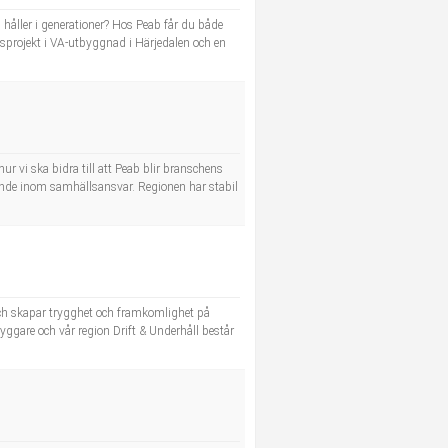
åller i generationer? Hos Peab får du både
tidsprojekt i VA-utbyggnad i Härjedalen och en
 vi ska bidra till att Peab blir branschens
dande inom samhällsansvar. Regionen har stabil
 och skapar trygghet och framkomlighet på
yggare och vår region Drift & Underhåll består