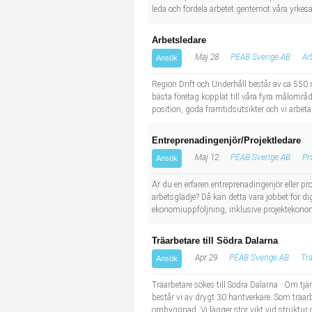
leda och fördela arbetet gentemot våra yrkesa
Arbetsledare
Maj 28
PEAB Sverige AB
Ar
Ansök
Region Drift och Underhåll består av ca 550 
bästa företag kopplat till våra fyra målomr
position, goda framtidsutsikter och vi arbeta
Entreprenadingenjör/Projektledare
Maj 12
PEAB Sverige AB
Pr
Ansök
Är du en erfaren entreprenadingenjör eller p
arbetsglädje? Då kan detta vara jobbet för 
ekonomiuppföljning, inklusive projektekon
Träarbetare till Södra Dalarna
Apr 29
PEAB Sverige AB
Tr
Ansök
Träarbetare sökes till Södra Dalarna Om tjäns
består vi av drygt 30 hantverkare. Som träar
ombyggnad. Vi lägger stor vikt vid struktur o