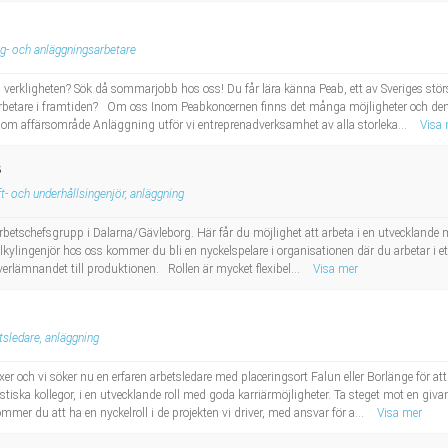
g- och anläggningsarbetare
 verkligheten? Sök då sommarjobb hos oss! Du får lära känna Peab, ett av Sveriges stör
arbetare i framtiden? Om oss Inom Peabkoncernen finns det många möjligheter och de
 affärsområde Anläggning utför vi entreprenadverksamhet av alla storleka...
Visa
B
ft- och underhållsingenjör, anläggning
r arbetschefsgrupp i Dalarna/Gävleborg. Här får du möjlighet att arbeta i en utvecklande 
ylingenjör hos oss kommer du bli en nyckelspelare i organisationen där du arbetar i et
överlämnandet till produktionen. Rollen är mycket flexibel...
Visa mer
tsledare, anläggning
er och vi söker nu en erfaren arbetsledare med placeringsort Falun eller Borlänge för at
astiska kollegor, i en utvecklande roll med goda karriärmöjligheter. Ta steget mot en gi
er du att ha en nyckelroll i de projekten vi driver, med ansvar för a...
Visa mer