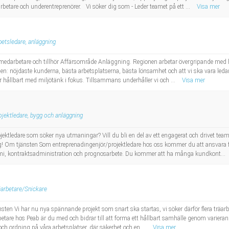
rbetare och underentreprenörer. Vi söker dig som - Leder teamet på ett ...
Visa mer
betsledare, anläggning
medarbetare och tillhör Affärsområde Anläggning. Regionen arbetar övergripande med hur
åden: nöjdaste kunderna, bästa arbetsplatserna, bästa lönsamhet och att vi ska vara le
r hållbart med miljötänk i fokus. Tillsammans underhåller vi och ...
Visa mer
ojektledare, bygg och anläggning
rojektledare som söker nya utmaningar? Vill du bli en del av ett engagerat och drivet t
dig! Om tjänsten Som entreprenadingenjör/projektledare hos oss kommer du att ansvara f
omi, kontraktsadministration och prognosarbete. Du kommer att ha många kundkont...
äarbetare/Snickare
ten Vi har nu nya spännande projekt som snart ska startas, vi söker därför flera träarbe
betare hos Peab är du med och bidrar till att forma ett hållbart samhälle genom varieran
ch ordning på våra arbetsplatser, där säkerhet och en ...
Visa mer