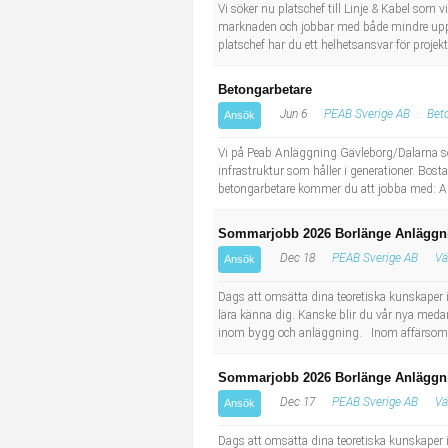
Socialt arbete
Informatör/Kommunikatör
Vi söker nu platschef till Linje & Kabel som 
marknaden och jobbar med både mindre uppdra
platschef har du ett helhetsansvar för projek
Säkerhetsarbete
Brevbärare
Betongarbetare
Tekniskt arbete
Sjuksköterska, grundutbildad
Jun 6
PEAB Sverige AB
Bet
Ansök
Vi på Peab Anläggning Gävleborg/Dalarna sök
Transport
Kock, storhushåll
infrastruktur som håller i generationer. Bosta
betongarbetare kommer du att jobba med: Ar
Undersköterska, vård- o specialavd. o mottagning
Sommarjobb 2026 Borlänge Anläggn
Bibliotekarie
Dec 18
PEAB Sverige AB
Vä
Ansök
Dags att omsätta dina teoretiska kunskaper i
Administrativ assistent
lära känna dig. Kanske blir du vår nya med
inom bygg och anläggning. Inom affärsområd
Lärare i gymnasiet
Sommarjobb 2026 Borlänge Anläggn
Dec 17
PEAB Sverige AB
Vä
Ansök
Dags att omsätta dina teoretiska kunskaper i