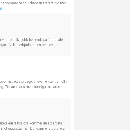
nna sommar har du chansen att lära dig mer
er
 vi utför olika jobb beroende på årstid låter
vägar. Vi kan erbjuda dig en bred och
bb med ett stort eget ansvar, en central roll i
anering. Tillsammans med kunniga medarbetare
arbetsledare hos oss kommer du att arbeta
ng mot uppsatta mål. Du kommer att planera,