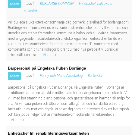
Jun 1
BORLÄNGE KOMMUN
Enhetschef, hälso- och
Ansök
sjukvård
Vill du leda sjuksköterskor som varje dag gör verklig skillnad för borlängebon?
Borlänge kommun söker nu en vikarierande enhetschef som vill vara med och
utveckla och stärka framtidens kommunala hälso- och sjukvård tillsammans
med engagerade medarbetare och chefskollegor. Som enhetschef får du en
viktig roll i verksamhetens fortsatta utvecklingsresa. Tillsammans med
kompetenta och drivna kollegor bidrar du med nya perspektiv, utvecklar
arbetssätt och ska...
Visa mer
Barpersonal på Engelska Puben Borlänge
Jun 1
Fanny och Marie Aktiebolag
Bartender
Ansök
Barpersonal på Engelska Puben Borlänge. På Engelska Puben i Borlänge är
ambitionen att bli en självklar mötesplats för borlängeborna som älskar öl. Vi
vill med bra stämning bland personal och gäster skapa en harmonisk miljö för
alla. Vi vill vara puben och ölbaren som alla går till och har därför ett väldigt
brett utbud av mat och dryck. Vi söker dig som är intresserad av ett kvällsjobb
och kan jobba helger. Det är meriterande om sökande har erfarenhet a...
Visa mer
Enhetschef till rehabiliteringsverksamheten