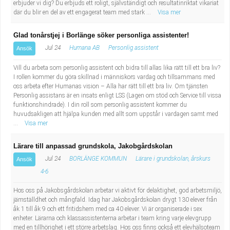
erbjuder vi dig? Du erbjuds ett roligt, självständigt och resultatinriktat vikariat
där du blir en del av ett engagerat team med stark ...
Visa mer
Glad tonårstjej i Borlänge söker personliga assistenter!
Jul 24
Humana AB
Personlig assistent
Ansök
Vill du arbeta som personlig assistent och bidra till allas lika rätt till ett bra liv?
I rollen kommer du göra skillnad i människors vardag och tillsammans med
oss arbeta efter Humanas vision – Alla har rätt till ett bra liv. Om tjänsten
Personlig assistans är en insats enligt LSS (Lagen om stöd och Service till vissa
funktionshindrade). I din roll som personlig assistent kommer du
huvudsakligen att hjälpa kunden med allt som uppstår i vardagen samt med
...
Visa mer
Lärare till anpassad grundskola, Jakobgårdskolan
Jul 24
BORLÄNGE KOMMUN
Lärare i grundskolan, årskurs
Ansök
4-6
Hos oss på Jakobsgårdskolan arbetar vi aktivt för delaktighet, god arbetsmiljö,
jämställdhet och mångfald. Idag har Jakobsgårdskolan drygt 130 elever från
åk 1 till åk 9 och ett fritidshem med ca 40 elever. Vi är organiserade i sex
enheter. Lärarna och klassassistenterna arbetar i team kring varje elevgrupp
med en tillhörighet i ett större arbetslag. Hos oss finns också ett elevhälsoteam