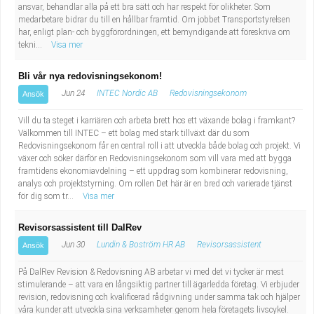
ansvar, behandlar alla på ett bra sätt och har respekt för olikheter. Som
medarbetare bidrar du till en hållbar framtid. Om jobbet Transportstyrelsen
har, enligt plan- och byggförordningen, ett bemyndigande att föreskriva om
tekni...
Visa mer
Bli vår nya redovisningsekonom!
Jun 24
INTEC Nordic AB
Redovisningsekonom
Ansök
Vill du ta steget i karriären och arbeta brett hos ett växande bolag i framkant?
Välkommen till INTEC – ett bolag med stark tillväxt där du som
Redovisningsekonom får en central roll i att utveckla både bolag och projekt. Vi
växer och söker därför en Redovisningsekonom som vill vara med att bygga
framtidens ekonomiavdelning – ett uppdrag som kombinerar redovisning,
analys och projektstyrning. Om rollen Det här är en bred och varierade tjänst
för dig som tr...
Visa mer
Revisorsassistent till DalRev
Jun 30
Lundin & Boström HR AB
Revisorsassistent
Ansök
På DalRev Revision & Redovisning AB arbetar vi med det vi tycker är mest
stimulerande – att vara en långsiktig partner till ägarledda företag. Vi erbjuder
revision, redovisning och kvalificerad rådgivning under samma tak och hjälper
våra kunder att utveckla sina verksamheter genom hela företagets livscykel.