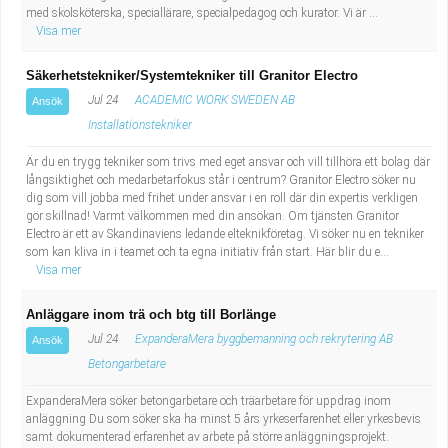
med skolsköterska, speciallärare, specialpedagog och kurator. Vi är ...
Visa mer
Säkerhetstekniker/Systemtekniker till Granitor Electro
Jul 24
ACADEMIC WORK SWEDEN AB
Ansök
Installationstekniker
Är du en trygg tekniker som trivs med eget ansvar och vill tillhöra ett bolag där
långsiktighet och medarbetarfokus står i centrum? Granitor Electro söker nu
dig som vill jobba med frihet under ansvar i en roll där din expertis verkligen
gör skillnad! Varmt välkommen med din ansökan. Om tjänsten Granitor
Electro är ett av Skandinaviens ledande elteknikföretag. Vi söker nu en tekniker
som kan kliva in i teamet och ta egna initiativ från start. Här blir du e...
Visa mer
Anläggare inom trä och btg till Borlänge
Jul 24
ExpanderaMera byggbemanning och rekrytering AB
Ansök
Betongarbetare
ExpanderaMera söker betongarbetare och träarbetare för uppdrag inom
anläggning Du som söker ska ha minst 5 års yrkeserfarenhet eller yrkesbevis
samt dokumenterad erfarenhet av arbete på större anläggningsprojekt.