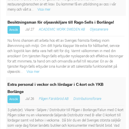
restaurangbranschen är ett krav. Du kommer få en utbildning av oss i vår
meny och vårt a...
Visa mer
Besiktningsman för oljeavskiljare till Ragn-Sells i Borlänge!
Jul 27
ACADEMIC WORK SWEDEN AB
Oljesanerare
Ansök
Nu finns chansen att arbeta hos ett av Sveriges främsta företag inom
återvinning och miljö. Om ditt hjärta klappar lite extra för hållbarhet, service
och logistik kan detta vara helt rätt för dig. Varmt välkommen in med din
ansökan! Om tjänsten Ragn-Sells erbjuder nyskapande och effektiva lösningar
för att minimera, ta hand om och omvandla avfall till resurser. En av de
tjänster Ragn-Sells erbjuder sina kunder är att säkerställa funktionalitet på
oljeavski...
Visa mer
Extra personal i veckor och lördagar i C-kort och YKB
Borlänge
Jul 26
Pågen Färskbröd AB
Distributionsförare
Ansök
3 plats(er). Vikarie - Säljare / Distributör till Pågen i Borlänge/Falun med C-kort
Pågen söker nu en vikarierande Säljande Distributör med B- eller C-körkort till
lördagar samt vid behov i veckorna . Då blir du en del Sveriges största säljkår
som varje dag förser landets butiker och konsumenter med färskt bröd. Vad