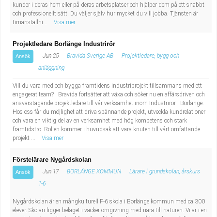
kunder i deras hem eller på deras arbetsplatser och hjälper dem på ett snabbt
och professionellt sätt. Du väljer själv hur mycket du vill jobba. Tjänsten är
timanställni...
Visa mer
Projektledare Borlänge Industrirör
Jun 25
Bravida Sverige AB
Projektledare, bygg och
Ansök
anläggning
Vill du vara med och bygga framtidens industriprojekt tillsammans med ett
engagerat team? Bravida fortsätter att växa och söker nu en affärsdriven och
ansvarstagande projektledare till vår verksamhet inom Industrirör i Borlänge.
Hos oss får du möjlighet att driva spännande projekt, utveckla kundrelationer
och vara en viktig del av en verksamhet med hög kompetens och stark
framtidstro. Rollen kommer i huvudsak att vara knuten till vårt omfattande
projekt ...
Visa mer
Förstelärare Nygårdskolan
Jun 17
BORLÄNGE KOMMUN
Lärare i grundskolan, årskurs
Ansök
1-6
Nygårdskolan är en mångkulturell F-6 skola i Borlänge kommun med ca 300
elever. Skolan ligger beläget i vacker omgivning med nära till naturen. Vi är i en