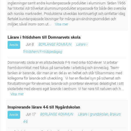
inglasningar samt andra kundanpassade produkter i aluminium. Sedan 1966
har Montal AB tillverkat aluminiumprodukter anpassade för både den svenska
och norska marknaden. Produkterna utvecklas kontinuerligt och omfattar idag
flertalet kundanpassade lösningar för många användningsområden och
miljöer, såväl inom- som ut...
Visa mer
Lärare i fritidshem till Domnarvets skola
Jun 8
BORLÄNGE KOMMUN
Lärare i
Ansök
fritidshem/Fritidspedagog
Domnarvets skola är en allstadieskola F-9 med cirka 630 elever. Vi arbetar
framtidsinriktat med fokus på samarbete i arbetslag och ämneslag. Team-
tanken är bärande, där man är en del av en helhet och står tillsammans med
kollegorna för lärande och utveckling. Vi har en flexibel syn på schemat och
förutsättningar för elevernas lärande och prioriterar elevernas delaktighet i sitt
skolarbete med elevens eget lärande i centrum. Vi har nära till naturen och h...
Visa mer
Inspirerande lärare 4-6 till Nygårdskolan
Jun 17
BORLÄNGE KOMMUN
Lärare i grundskolan, årskurs
Ansök
4-6