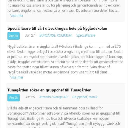
där utveckling, hästvälfärd och gemenskap står i centrum. Om rollen: Som
ridlärare hos oss ansvarar du för planering och genomförande av ridlektioner
för barn, ungdomar och vuxna på olika nivåer. Du arbetar nära elever, hästa...
Visa mer
Speciallärare till vårt utvecklingsarbete på Nygårdskolan
Jun 27
BORLÄNGE KOMMUN
Speciallärare
Ansök
Nygårdskolan är en mångkulturell F-6 skola i Borlänge kommun med ca 275
elever. Skolan ligger beläget i en vacker omgivning med nära till naturen. Skolan
är just nu i en mycket spännande utvecklingsfas, där fokus ligger på kunskap,
glädje, trygghet och studiero. Vi arbetar aktivt varje dag för att ge våra elever de
bästa förutsättningar till att kunna påverka sin framtid. Våra elever på
Nygårds skall varje dag mötas av personal som visar tilltro till deras...
Visa mer
Tunagården söker en gruppchef till Tunagården
Jun 26
Attendo Sverige AB
Gruppchef, teknik
Ansök
Vill du leda ett engagerat team och tillsammans göra skillnad för
Borlängebon? Välkommen att söka! Vi på Attendo, söker nu en gruppchef till
Tunagården, Borlänge Vill du leda och utveckla kvaliteten i en modern
verksamhet där du gör verklig skillnad? Tunagården är ett nybyggt vård- och