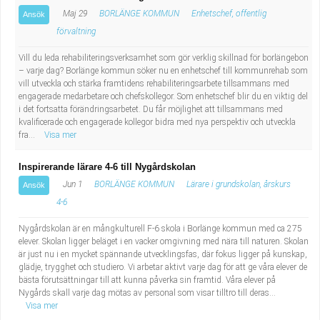
Maj 29
BORLÄNGE KOMMUN
Enhetschef, offentlig
Ansök
förvaltning
Vill du leda rehabiliteringsverksamhet som gör verklig skillnad för borlängebon
– varje dag? Borlänge kommun söker nu en enhetschef till kommunrehab som
vill utveckla och stärka framtidens rehabiliteringsarbete tillsammans med
engagerade medarbetare och chefskollegor. Som enhetschef blir du en viktig del
i det fortsatta förändringsarbetet. Du får möjlighet att tillsammans med
kvalificerade och engagerade kollegor bidra med nya perspektiv och utveckla
fra...
Visa mer
Inspirerande lärare 4-6 till Nygårdskolan
Jun 1
BORLÄNGE KOMMUN
Lärare i grundskolan, årskurs
Ansök
4-6
Nygårdskolan är en mångkulturell F-6 skola i Borlänge kommun med ca 275
elever. Skolan ligger beläget i en vacker omgivning med nära till naturen. Skolan
är just nu i en mycket spännande utvecklingsfas, där fokus ligger på kunskap,
glädje, trygghet och studiero. Vi arbetar aktivt varje dag för att ge våra elever de
bästa förutsättningar till att kunna påverka sin framtid. Våra elever på
Nygårds skall varje dag mötas av personal som visar tilltro till deras...
Visa mer