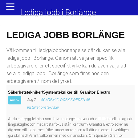
Yrkesområden
Populära jobb
Lediga jobb i Borlänge
Administration, ekonomi, juridik
Undersköterska, hemtjänst och äldreboende
LEDIGA JOBB BORLÄNGE
Bygg och anläggning
Städare/Lokalvårdare
Välkommen till ledigajobbborlange.se där du kan se alla
Chefer och verksamhetsledare
Barnskötare
lediga jobb i Borlänge. Genom att välja en specifik
arbetsgivare eller ett specifikt yrke kan du även välja att
Data/IT
Lärare i förskola/Förskollärare
se alla lediga jobb i Borlänge som finns hos den
arbetsgivaren / inom det yrket.
Försäljning, inköp, marknadsföring
Lagerarbetare
Säkerhetstekniker/Systemtekniker till Granitor Electro
Hantverksyrken
Bussförare/Busschaufför
Aug 7
ACADEMIC WORK SWEDEN AB
Ansök
Installationstekniker
Hotell, restaurang, storhushåll
Elevassistent
Är du en trygg tekniker som trivs med eget ansvar och vill tillhöra ett bolag där
långsiktighet och medarbetarfokus står i centrum? Granitor Electro söker nu
Hälso- och sjukvård
Personlig assistent
dig som vill jobba med frihet under ansvar i en roll där din expertis verkligen
gör skillnad! Varmt välkommen med din ansökan. Om tjänsten Granitor