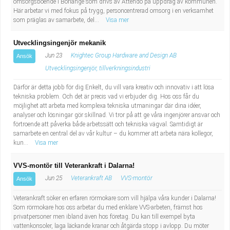
omsorgsboende i Borlänge som drivs av Attendo på uppdrag av kommunen.
Här arbetar vi med fokus på trygg, personcentrerad omsorg i en verksamhet
som präglas av samarbete, del...
Visa mer
Utvecklingsingenjör mekanik
Jun 23
Knightec Group Hardware and Design AB
Ansök
Utvecklingsingenjör, tillverkningsindustri
Därför är detta jobb för dig Enkelt, du vill vara kreativ och innovativ i att lösa
tekniska problem. Och det är precis vad vi erbjuder dig. Hos oss får du
möjlighet att arbeta med komplexa tekniska utmaningar där dina idéer,
analyser och lösningar gör skillnad. Vi tror på att ge våra ingenjörer ansvar och
förtroende att påverka både arbetssätt och tekniska vägval. Samtidigt är
samarbete en central del av vår kultur – du kommer att arbeta nära kollegor,
kun...
Visa mer
VVS-montör till Veterankraft i Dalarna!
Jun 25
Veterankraft AB
VVS-montör
Ansök
Veterankraft söker en erfaren rörmokare som vill hjälpa våra kunder i Dalarna!
Som rörmokare hos oss arbetar du med enklare VVS-arbeten, främst hos
privatpersoner men ibland även hos företag. Du kan till exempel byta
vattenkonsoler, laga läckande kranar och åtgärda stopp i avlopp. Du möter