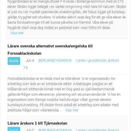
Nygårdskolan är en mångkulturell F-6 skola i Borlänge kommun med ca 275
elever. Skolan ligger beläget i en vacker omgivning med nära till naturen. Skolan
är just nu i en mycket spännande utvecklingsfas, där fokus ligger på kunskap,
glädje, trygghet och studiero. Vi arbetar aktivt varje dag för att ge våra elever de
bästa förutsättningar till att kunna påverka sin framtid. Våra elever på
Nygårds skall varje dag mötas av personal som visar tilltro till deras...
Visa mer
Lärare svenska alternativt svenska/engelska till
Forssaklackskolan
Jun 4
BORLÄNGE KOMMUN
Lärare i grundskolan, årskurs
Ansök
7-9
Forssaklackskolan är en skola med ca 460 elever. Vi är organiserade i tre
arbetslag som leds av en biträdande rektor. Arbetslagen präglas av ett
tillåtande och stöttande klimat med en hög grad av självbestämmande
gällande frågor som elevansvar, planering och resursanvändande. Vi har en
organisation som främjar snabba beslutsvägar vilket gynnar elevens
kunskapsutveckling. På skolan finns också ett arbetslag som arbetar med
praktiska frågor som vikarieanska...
Visa mer
Lärare årskurs 1 till Tjärnaskolan
Jun 2
BORLÄNGE KOMMUN
Lärare i grundskolan, årskurs
Ansök