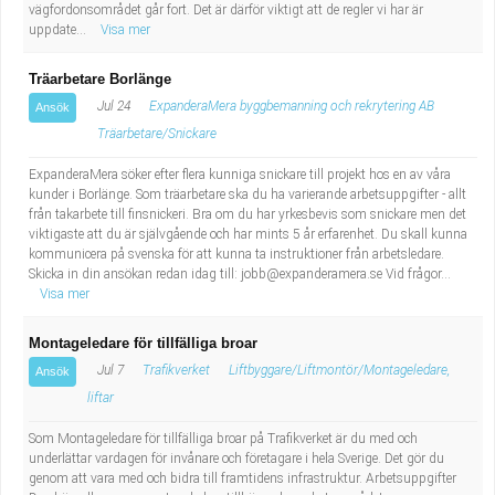
vägfordonsområdet går fort. Det är därför viktigt att de regler vi har är
uppdate...
Visa mer
Träarbetare Borlänge
Jul 24
ExpanderaMera byggbemanning och rekrytering AB
Ansök
Träarbetare/Snickare
ExpanderaMera söker efter flera kunniga snickare till projekt hos en av våra
kunder i Borlänge. Som träarbetare ska du ha varierande arbetsuppgifter - allt
från takarbete till finsnickeri. Bra om du har yrkesbevis som snickare men det
viktigaste att du är självgående och har mints 5 år erfarenhet. Du skall kunna
kommunicera på svenska för att kunna ta instruktioner från arbetsledare.
Skicka in din ansökan redan idag till:
jobb@expanderamera.se
Vid frågor...
Visa mer
Montageledare för tillfälliga broar
Jul 7
Trafikverket
Liftbyggare/Liftmontör/Montageledare,
Ansök
liftar
Som Montageledare för tillfälliga broar på Trafikverket är du med och
underlättar vardagen för invånare och företagare i hela Sverige. Det gör du
genom att vara med och bidra till framtidens infrastruktur. Arbetsuppgifter