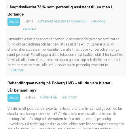
Långtidsvikariat 72 % som personlig assistent till en man i
Borlänge
Jun 1
Omtanken Assistans i Norden AB
Personlig
Ansök
assistent
Omtanken Assistans anordnar personlig assistans för personer som har en
funktionsnedsättning och har beviljats assistans enligt LSS eller SFB. Vi
strävar efter att vara en verksamhet där alla trivs, både kunder och anhöriga
samt personal. För att uppnå detta fokuserar vi på kvalitet istället för kvantitet.
Vi vill att alla inom Omtanken ska känna gemenskap och därför ser vi till att
ha ett nära samarbete i alla led. Vi söker nu en personlig assistent fö...
Visa mer
Behandlingsansvarig på Boberg HVB – vill du vara hjärtat i
vår behandling?
Maj 29
Humana AB
Socionom
Ansök
Vill du ha ett jobb där din expertis faktiskt förändrar liv, samtidigt som du får
skratta med kollegor och klienter? Vill du arbeta med socialt arbete som är
meningsfullt på riktigt och dessutom ha fina möjligheter till personlig
utveckling? Då tycker jag att du ska söka jobbet som behandlingsansvarig hos