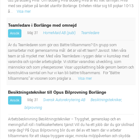
oss på Boberg HVB. Om Boberg HVB Boberg HVB är ett litet familjärt HVB
med sex platser på landet utanför Borlänge. Enheten riktar sig till pojkar 10-13
å...
Visa mer
Teamledare i Borlänge med omnejd
Maj 31
HomeMaid AB (publ)
Teamledare
Ansök
Är du Teamledaren som gör oss Bättre tillsammans? En grupp som
samarbetar mot gemensamma mål: det är väl ett team? Javisst. Men våra
team är så mycket mer. Med våra Teamledare i ryggen delar vi kunskap med
varandra och sprider arbetsglädje. Vi stöttar varandras utveckling, som
människor och som yrkespersoner. Visar uppskattning både genom beröm och
konstruktiva samtal om hur vi kan bli bättre tillsammans. För “Bättre
tillsammans” är visionen som präglar a...
Visa mer
Besiktningstekniker till Opus Bilprovning Borlänge
Maj 31
Svensk Autorekrytering AB
Besiktningstekniker,
Ansök
bilprovning
Arbetsbeskrivning Besiktningstekniker – Trygghet, gemenskap och en
meningsfull roll i trafiksäkerhetens tjänst Vill du ha ett jobb där du gör skillnad
varje dag? På Opus Bilprovning blir du en del av ett team där vi arbetar
tillsammans för att skapa tryggare vägar, minska miljöpåverkan och skydda