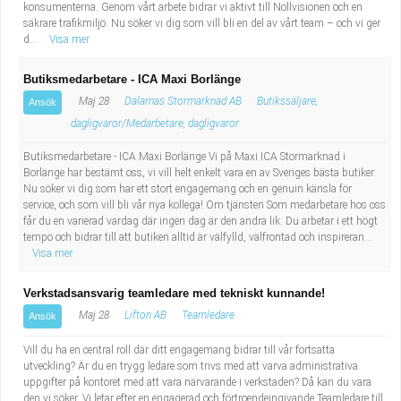
konsumenterna. Genom vårt arbete bidrar vi aktivt till Nollvisionen och en
säkrare trafikmiljö. Nu söker vi dig som vill bli en del av vårt team – och vi ger
d...
Visa mer
Butiksmedarbetare - ICA Maxi Borlänge
Maj 28
Dalarnas Stormarknad AB
Butikssäljare,
Ansök
dagligvaror/Medarbetare, dagligvaror
Butiksmedarbetare - ICA Maxi Borlänge Vi på Maxi ICA Stormarknad i
Borlänge har bestämt oss, vi vill helt enkelt vara en av Sveriges bästa butiker.
Nu söker vi dig som har ett stort engagemang och en genuin känsla för
service, och som vill bli vår nya kollega! Om tjänsten Som medarbetare hos oss
får du en varierad vardag där ingen dag är den andra lik. Du arbetar i ett högt
tempo och bidrar till att butiken alltid är välfylld, välfrontad och inspireran...
Visa mer
Verkstadsansvarig teamledare med tekniskt kunnande!
Maj 28
Lifton AB
Teamledare
Ansök
Vill du ha en central roll där ditt engagemang bidrar till vår fortsatta
utveckling? Är du en trygg ledare som trivs med att varva administrativa
uppgifter på kontoret med att vara närvarande i verkstaden? Då kan du vara
den vi söker. Vi letar efter en engagerad och förtroendeingivande Teamledare till