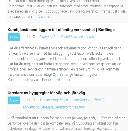
Den här rollen som montageledare tillhör verksamhetsområdet
Fordonsresurser. Vi är en liten resultatenhet med stora resurser i ett expansivt
skede med en viktig del i uppbyggnaden av Totalförsvaret och främst det civila
försvaret där vi r...
Visa mer
Kundtjänst/handläggare till offentlig verksamhet | Borlänge
Jul 17
Experis AB
Kundtjänstmedarbetare
Ansök
Har du erfarenhet av kundservice och administration, och trivs i en roll där du
får kombinera service med handläggning? Jefferson Wells söker nu en
kundtjänst/handläggare till ett konsultuppdrag inom offentlig verksamhet.
Här får du möjlighet att bidra i en samhällsviktig verksamhet genom att ge
professionell service och hantera ärenden i en regelstyrd miljö. Välkommen
med din ansökan redan idag! Ort: Borlänge Anställningsform:
Konsultuppdrag via Jefferso...
Visa mer
Utredare av byggregler för väg och järnväg
Jul 13
Transportstyrelsen
Handläggare, offentlig
Ansök
förvaltning/Utredare, offentlig förvaltning
Vi får samhället att fungera för människor på väg, på spår, i luften och på sjön.
Därför behöver vi den bästa kompetensen. Vårt uppdrag är viktigt och har
betydelse i vardagen – både för privatpersoner och företag. Hos oss tar vi