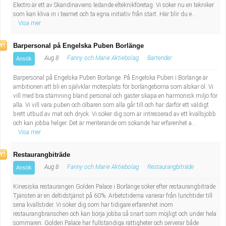
Electro är ett av Skandinaviens ledande elteknikföretag. Vi söker nu en tekniker
Industriell tillverkning
Behandlingsassistent/Socialpedagog
som kan kliva in i teamet och ta egna initiativ från start. Här blir du e...
Visa mer
Installation, drift, underhåll
Tandsköterska
Barpersonal på Engelska Puben Borlänge
Kropps- och skönhetsvård
Budbilsförare
Aug 8
Fanny och Marie Aktiebolag
Bartender
Ansök
Barpersonal på Engelska Puben Borlänge. På Engelska Puben i Borlänge är
Kultur, media, design
Tidningsbud/Tidningsdistributör
ambitionen att bli en självklar mötesplats för borlängeborna som älskar öl. Vi
vill med bra stämning bland personal och gäster skapa en harmonisk miljö för
alla. Vi vill vara puben och ölbaren som alla går till och har därför ett väldigt
Militärt arbete
Lärare i fritidshem/Fritidspedagog
brett utbud av mat och dryck. Vi söker dig som är intresserad av ett kvällsjobb
och kan jobba helger. Det är meriterande om sökande har erfarenhet a...
Naturbruk
Taxiförare/Taxichaufför
Visa mer
Restaurangbiträde
Naturvetenskapligt arbete
Läkarsekreterare/Vårdadmin/Medicinsk
Aug 8
Fanny och Marie Aktiebolag
Restaurangbiträde
Ansök
sekreterare
Pedagogiskt arbete
Kinesiska restaurangen Golden Palace i Borlänge söker efter restaurangbiträde.
Tjänsten är en deltidstjänst på 60%. Arbetstiderna varierar från lunchtider till
sena kvällstider. Vi söker dig som har tidigare erfarenhet inom
Lastbilsförare m.fl.
Sanering och renhållning
restaurangbranschen och kan börja jobba så snart som möjligt och under hela
sommaren. Golden Palace har fullständiga rättigheter och serverar både