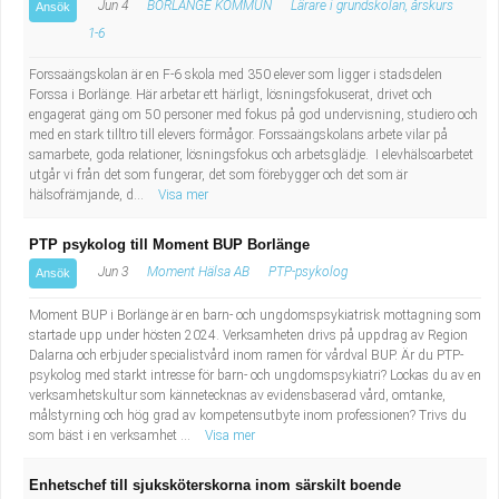
Jun 4
BORLÄNGE KOMMUN
Lärare i grundskolan, årskurs
Ansök
1-6
Forssaängskolan är en F-6 skola med 350 elever som ligger i stadsdelen
Forssa i Borlänge. Här arbetar ett härligt, lösningsfokuserat, drivet och
engagerat gäng om 50 personer med fokus på god undervisning, studiero och
med en stark tilltro till elevers förmågor. Forssaängskolans arbete vilar på
samarbete, goda relationer, lösningsfokus och arbetsglädje. I elevhälsoarbetet
utgår vi från det som fungerar, det som förebygger och det som är
hälsofrämjande, d...
Visa mer
PTP psykolog till Moment BUP Borlänge
Jun 3
Moment Hälsa AB
PTP-psykolog
Ansök
Moment BUP i Borlänge är en barn- och ungdomspsykiatrisk mottagning som
startade upp under hösten 2024. Verksamheten drivs på uppdrag av Region
Dalarna och erbjuder specialistvård inom ramen för vårdval BUP. Är du PTP-
psykolog med starkt intresse för barn- och ungdomspsykiatri? Lockas du av en
verksamhetskultur som kännetecknas av evidensbaserad vård, omtanke,
målstyrning och hög grad av kompetensutbyte inom professionen? Trivs du
som bäst i en verksamhet ...
Visa mer
Enhetschef till sjuksköterskorna inom särskilt boende