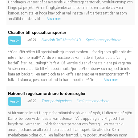
Uppdragen varierar både avseende kundföretagens storlek, produktionstyp och
längd på projekt. Vi har långtgående samarbeten med en stor del av våra
kunder, som ställer höga krav och är väl insatta i vårt arbetssätt där ni som
anställda är den vikt...
Visa mer
Chaufför till specialtransporter
Jul 21
Swedish Rail Material AB
Specialtransportförare
Ansök
**Chaufför sökes till specialtrailer/jumbo/trombon – för dig som gillar när det
inte är helt normalt** Är du en mästare bakom ratten? Tycker du att “vanlig
lastbil” låter lite… tråkigt? Perfekt. Då kanske du är vår nästa hjälte på vägarna.
Vi söker en chaufför till vår specialtrailer/jumbo/trombon– och nej, det är inte
bara att backa till en ramp och ta en kaffe. Här snackar vi transporter som får
folk att stanna, peka och ibland ta fram mobilen. **Om j...
Visa mer
Nationell regelsamordnare fordonsregler
Jul 22
Transportstyrelsen
Kvalitetssamordnare
Ansök
Vi får samhället att fungera för människor på väg, på spår, i luften och på sjön.
Därför behöver vi den bästa kompetensen. Vårt uppdrag är viktigt och har
betydelse i vardagen – både för privatpersoner och företag. Hos oss tar vi
ansvar, behandlar alla på ett bra sätt och har respekt för olikheter. Som
medarbetare bidrar du till en hållbar framtid. Om jobbet Utvecklingen inom