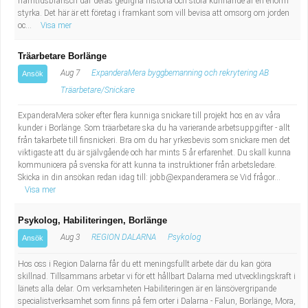
framtidsbransch där deras gedigna historia och stora kunnande är en enorm
styrka. Det här är ett företag i framkant som vill bevisa att omsorg om jorden
oc...
Visa mer
Träarbetare Borlänge
Aug 7
ExpanderaMera byggbemanning och rekrytering AB
Ansök
Träarbetare/Snickare
ExpanderaMera söker efter flera kunniga snickare till projekt hos en av våra
kunder i Borlänge. Som träarbetare ska du ha varierande arbetsuppgifter - allt
från takarbete till finsnickeri. Bra om du har yrkesbevis som snickare men det
viktigaste att du är självgående och har mints 5 år erfarenhet. Du skall kunna
kommunicera på svenska för att kunna ta instruktioner från arbetsledare.
Skicka in din ansökan redan idag till:
jobb@expanderamera.se
Vid frågor...
Visa mer
Psykolog, Habiliteringen, Borlänge
Aug 3
REGION DALARNA
Psykolog
Ansök
Hos oss i Region Dalarna får du ett meningsfullt arbete där du kan göra
skillnad. Tillsammans arbetar vi för ett hållbart Dalarna med utvecklingskraft i
länets alla delar. Om verksamheten Habiliteringen är en länsövergripande
specialistverksamhet som finns på fem orter i Dalarna - Falun, Borlänge, Mora,