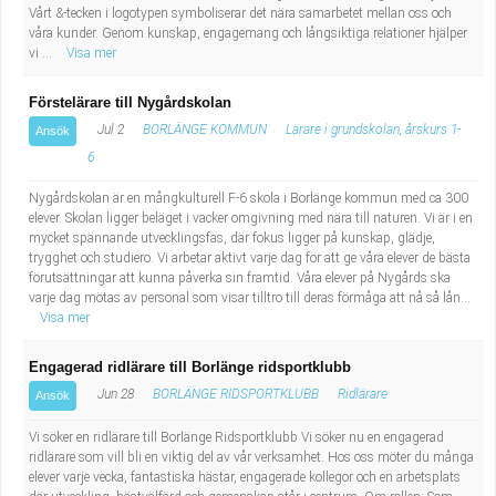
Vårt &-tecken i logotypen symboliserar det nära samarbetet mellan oss och
våra kunder. Genom kunskap, engagemang och långsiktiga relationer hjälper
vi ...
Visa mer
Förstelärare till Nygårdskolan
Jul 2
BORLÄNGE KOMMUN
Lärare i grundskolan, årskurs 1-
Ansök
6
Nygårdskolan är en mångkulturell F-6 skola i Borlänge kommun med ca 300
elever. Skolan ligger beläget i vacker omgivning med nära till naturen. Vi är i en
mycket spännande utvecklingsfas, där fokus ligger på kunskap, glädje,
trygghet och studiero. Vi arbetar aktivt varje dag för att ge våra elever de bästa
förutsättningar att kunna påverka sin framtid. Våra elever på Nygårds ska
varje dag mötas av personal som visar tilltro till deras förmåga att nå så lån...
Visa mer
Engagerad ridlärare till Borlänge ridsportklubb
Jun 28
BORLÄNGE RIDSPORTKLUBB
Ridlärare
Ansök
Vi söker en ridlärare till Borlänge Ridsportklubb Vi söker nu en engagerad
ridlärare som vill bli en viktig del av vår verksamhet. Hos oss möter du många
elever varje vecka, fantastiska hästar, engagerade kollegor och en arbetsplats