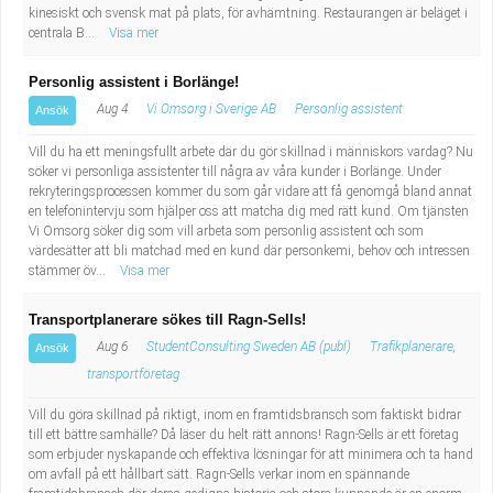
Fastighetsskötare
Socialt arbete
kinesiskt och svensk mat på plats, för avhämtning. Restaurangen är beläget i
centrala B...
Visa mer
Informatör/Kommunikatör
Säkerhetsarbete
Personlig assistent i Borlänge!
Aug 4
Vi Omsorg i Sverige AB
Personlig assistent
Ansök
Brevbärare
Tekniskt arbete
Vill du ha ett meningsfullt arbete där du gör skillnad i människors vardag? Nu
Sjuksköterska, grundutbildad
söker vi personliga assistenter till några av våra kunder i Borlänge. Under
Transport
rekryteringsprocessen kommer du som går vidare att få genomgå bland annat
en telefonintervju som hjälper oss att matcha dig med rätt kund. Om tjänsten
Kock, storhushåll
Vi Omsorg söker dig som vill arbeta som personlig assistent och som
värdesätter att bli matchad med en kund där personkemi, behov och intressen
stämmer öv...
Visa mer
Undersköterska, vård- o specialavd. o mottagning
Transportplanerare sökes till Ragn-Sells!
Bibliotekarie
Aug 6
StudentConsulting Sweden AB (publ)
Trafikplanerare,
Ansök
transportföretag
Administrativ assistent
Vill du göra skillnad på riktigt, inom en framtidsbransch som faktiskt bidrar
till ett bättre samhälle? Då läser du helt rätt annons! Ragn-Sells är ett företag
Lärare i gymnasiet
som erbjuder nyskapande och effektiva lösningar för att minimera och ta hand
om avfall på ett hållbart sätt. Ragn-Sells verkar inom en spännande