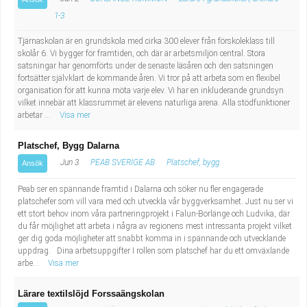
1-3
Tjärnaskolan är en grundskola med cirka 300 elever från förskoleklass till
skolår 6. Vi bygger för framtiden, och där är arbetsmiljön central. Stora
satsningar har genomförts under de senaste läsåren och den satsningen
fortsätter självklart de kommande åren. Vi tror på att arbeta som en flexibel
organisation för att kunna möta varje elev. Vi har en inkluderande grundsyn
vilket innebär att klassrummet är elevens naturliga arena. Alla stödfunktioner
arbetar ...
Visa mer
Platschef, Bygg Dalarna
Jun 3
PEAB SVERIGE AB
Platschef, bygg
Ansök
Peab ser en spännande framtid i Dalarna och söker nu fler engagerade
platschefer som vill vara med och utveckla vår byggverksamhet. Just nu ser vi
ett stort behov inom våra partneringprojekt i Falun-Borlänge och Ludvika, där
du får möjlighet att arbeta i några av regionens mest intressanta projekt vilket
ger dig goda möjligheter att snabbt komma in i spännande och utvecklande
uppdrag. Dina arbetsuppgifter I rollen som platschef har du ett omväxlande
arbe...
Visa mer
Lärare textilslöjd Forssaängskolan