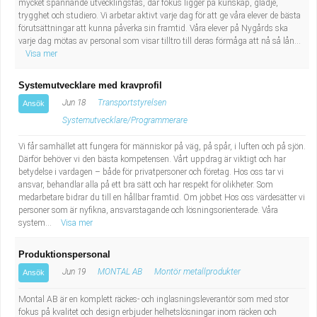
mycket spännande utvecklingsfas, där fokus ligger på kunskap, glädje,
trygghet och studiero. Vi arbetar aktivt varje dag för att ge våra elever de bästa
förutsättningar att kunna påverka sin framtid. Våra elever på Nygårds ska
varje dag mötas av personal som visar tilltro till deras förmåga att nå så lån...
Visa mer
Systemutvecklare med kravprofil
Jun 18
Transportstyrelsen
Ansök
Systemutvecklare/Programmerare
Vi får samhället att fungera för människor på väg, på spår, i luften och på sjön.
Därför behöver vi den bästa kompetensen. Vårt uppdrag är viktigt och har
betydelse i vardagen – både för privatpersoner och företag. Hos oss tar vi
ansvar, behandlar alla på ett bra sätt och har respekt för olikheter. Som
medarbetare bidrar du till en hållbar framtid. Om jobbet Hos oss värdesätter vi
personer som är nyfikna, ansvarstagande och lösningsorienterade. Våra
system...
Visa mer
Produktionspersonal
Jun 19
MONTAL AB
Montör metallprodukter
Ansök
Montal AB är en komplett räckes- och inglasningsleverantör som med stor
fokus på kvalitet och design erbjuder helhetslösningar inom räcken och