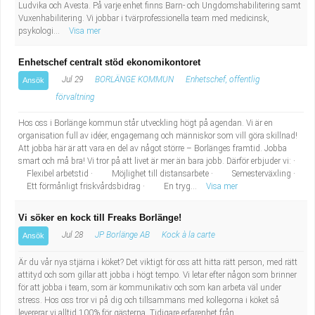
Ludvika och Avesta. På varje enhet finns Barn- och Ungdomshabilitering samt
Vuxenhabilitering. Vi jobbar i tvärprofessionella team med medicinsk,
psykologi...
Visa mer
Enhetschef centralt stöd ekonomikontoret
Jul 29
BORLÄNGE KOMMUN
Enhetschef, offentlig
Ansök
förvaltning
Hos oss i Borlänge kommun står utveckling högt på agendan. Vi är en
organisation full av idéer, engagemang och människor som vill göra skillnad!
Att jobba här är att vara en del av något större – Borlänges framtid. Jobba
smart och må bra! Vi tror på att livet är mer än bara jobb. Därför erbjuder vi: ·
Flexibel arbetstid · Möjlighet till distansarbete · Semesterväxling ·
Ett förmånligt friskvårdsbidrag · En tryg...
Visa mer
Vi söker en kock till Freaks Borlänge!
Jul 28
JP Borlänge AB
Kock à la carte
Ansök
Är du vår nya stjärna i köket? Det viktigt för oss att hitta rätt person, med rätt
attityd och som gillar att jobba i högt tempo. Vi letar efter någon som brinner
för att jobba i team, som är kommunikativ och som kan arbeta väl under
stress. Hos oss tror vi på dig och tillsammans med kollegorna i köket så
levererar vi alltid 100% för gästerna. Tidigare erfarenhet från