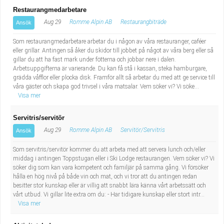
Restaurangmedarbetare
Aug 29
Romme Alpin AB
Restaurangbiträde
Ansök
Som restaurangmedarbetare arbetar du i någon av våra restauranger, caféer
eller grillar. Antingen så åker du skidor till jobbet på något av våra berg eller så
gillar du att ha fast mark under fötterna och jobbar nere i dalen.
Arbetsuppgifterna är varierande. Du kan få stå i kassan, steka hamburgare,
grädda våfflor eller plocka disk. Framför allt så arbetar du med att ge service till
våra gäster och skapa god trivsel i våra matsalar. Vem söker vi? Vi söke...
Visa mer
Servitris/servitör
Aug 29
Romme Alpin AB
Servitör/Servitris
Ansök
Som servitris/servitör kommer du att arbeta med att servera lunch och/eller
middag i antingen Toppstugan eller i Ski Lodge restaurangen. Vem söker vi? Vi
söker dig som kan vara kompetent och familjär på samma gång. Vi försöker
hålla en hög nivå på både vin och mat, och vi tror att du antingen redan
besitter stor kunskap eller är villig att snabbt lära känna vårt arbetssätt och
vårt utbud. Vi gillar lite extra om du: - Har tidigare kunskap eller stort intr...
Visa mer