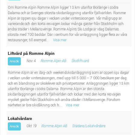
Om Romme Alpin Romme Alpin ligger 13 km utanför Borlänge i södra
Dalarna och är Sveriges största skidanläggning utanför fjällvärlden. Romme
Alpin är öppen sju dagar i veckan under vintersäsongen. Vår målgrupp är
varierande och den korta resvägen lockar många gäster från Stockholm och
andra städer i Mellansverige. Romme Alpins Ski Lodge är idag Dalarnas
största med 700 bäddar. Där i centrum för vår anläggning ligger flera av våra
restauranger, till exempel...
Visa mer
Liftvärd på Romme Alpin
Nov 4
Romme Alpin AB
Skidliftvärd
Ansök
Romme Alpin är en dag- och weekendskidanläggning som är öppen sju dagar
i veckan under vintersäsongen, med upp till 5 000 – 7 000 besökare per dag
och en blandning av skolelever och privatpersoner. Anläggningen ligger 13 km
utanför Borlänge i södra Dalarna. Romme Alpin är den största
skidanläggningen utanför fjällvärlden och lockar med den korta resvägen
mycket gäster från Stockholm och andra städer i Mellansverige. Förutom
närheten är bra skidåkning och h...
Visa mer
Lokalvårdare
Okt 19
Romme Alpin AB
Städare/Lokalvårdare
Ansök