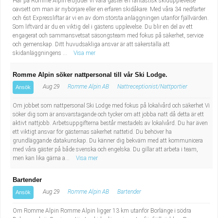
Här på Romme Alpin erbjuder vi våra gäster en fantastisk skidupplevelse
oavsett om man är nybörjare eller en erfaren skidåkare. Med våra 34 nedfarter
och 6st Expressliftar är vi en av dom största anläggningen utanför fjällvärden.
Som liftvärd är du en viktig del i gästens upplevelse. Du blir en del av ett
engagerat och sammansvetsat säsongsteam med fokus på säkerhet, service
och gemenskap. Ditt huvudsakliga ansvar är att säkerställa att
skidanläggningens ...
Visa mer
Romme Alpin söker nattpersonal till vår Ski Lodge.
Aug 29
Romme Alpin AB
Nattreceptionist/Nattportier
Ansök
Om jobbet som nattpersonal Ski Lodge med fokus på lokalvård och säkerhet Vi
söker dig som är ansvarstagande och tycker om att jobba natt då detta är ett
aktivt nattjobb. Arbetsuppgifterna består mestadels av lokalvård. Du har även
ett viktigt ansvar för gästernas säkerhet nattetid. Du behöver ha
grundläggande datakunskap. Du känner dig bekväm med att kommunicera
med våra gäster på både svenska och engelska. Du gillar att arbeta i team,
men kan lika gärna a...
Visa mer
Bartender
Aug 29
Romme Alpin AB
Bartender
Ansök
Om Romme Alpin Romme Alpin ligger 13 km utanför Borlänge i södra