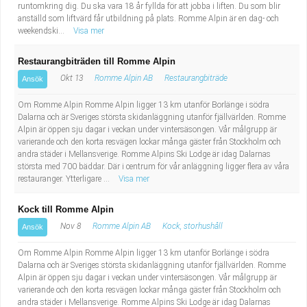
runtomkring dig. Du ska vara 18 år fyllda för att jobba i liften. Du som blir
anställd som liftvärd får utbildning på plats. Romme Alpin är en dag- och
weekendski...
Visa mer
Restaurangbiträden till Romme Alpin
Okt 13
Romme Alpin AB
Restaurangbiträde
Ansök
Om Romme Alpin Romme Alpin ligger 13 km utanför Borlänge i södra
Dalarna och är Sveriges största skidanläggning utanför fjällvärlden. Romme
Alpin är öppen sju dagar i veckan under vintersäsongen. Vår målgrupp är
varierande och den korta resvägen lockar många gäster från Stockholm och
andra städer i Mellansverige. Romme Alpins Ski Lodge är idag Dalarnas
största med 700 bäddar. Där i centrum för vår anläggning ligger flera av våra
restauranger. Ytterligare ...
Visa mer
Kock till Romme Alpin
Nov 8
Romme Alpin AB
Kock, storhushåll
Ansök
Om Romme Alpin Romme Alpin ligger 13 km utanför Borlänge i södra
Dalarna och är Sveriges största skidanläggning utanför fjällvärlden. Romme
Alpin är öppen sju dagar i veckan under vintersäsongen. Vår målgrupp är
varierande och den korta resvägen lockar många gäster från Stockholm och
andra städer i Mellansverige. Romme Alpins Ski Lodge är idag Dalarnas