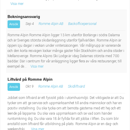
Visa mer
Bokningsansvarig
Sep 4
Romme Alpin AB
Backofficepersonal
Ansök
Romme Alpin Romme Alpin ligger 13 km utanför Borlänge i södra Dalarna
och är Sveriges största skidanläggning utanför fjällvärlden. Romme Alpin är
öppen sju dagar i veckan under vintersäsongen. Vår målgrupp är varierande
och den korta resvägen lockar många gäster från Stockholm och andra städer i
Mellansverige. Romme Alpins Ski Lodge är idag Dalarnas största med 700
bäddar. Där i centrum för vår anläggning ligger flera av våra restauranger, till
exempel de...
Visa mer
Liftvärd på Romme Alpin
Okt 9
Romme Alpin AB
Skidliftvärd
Ansök
Jobbet som liftvärd är ett fysiskt jobb i utomhusmiljö. Det viktigaste är att Du
tycker om att ge service och uppmärksamhet till andra människor och har en
positiv inställning. Du ska tycka om att bemöta gästerna med ett hej och ett
leende på läpparna. Du ska vara uppmärksam och se vad som händer
runtomkring dig. Du ska vara 18 år fyllda för att jobba i liften. Du som blir
anställd som liftvärd får utbildning på plats. Romme Alpin är en dag- och
weekendski...
Visa mer