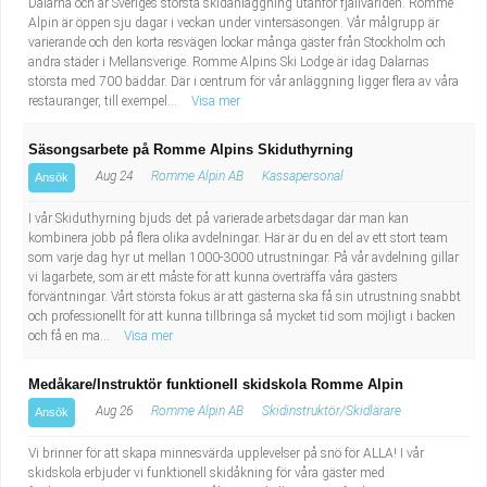
Dalarna och är Sveriges största skidanläggning utanför fjällvärlden. Romme
Alpin är öppen sju dagar i veckan under vintersäsongen. Vår målgrupp är
varierande och den korta resvägen lockar många gäster från Stockholm och
andra städer i Mellansverige. Romme Alpins Ski Lodge är idag Dalarnas
största med 700 bäddar. Där i centrum för vår anläggning ligger flera av våra
restauranger, till exempel...
Visa mer
Säsongsarbete på Romme Alpins Skiduthyrning
Aug 24
Romme Alpin AB
Kassapersonal
Ansök
I vår Skiduthyrning bjuds det på varierade arbetsdagar där man kan
kombinera jobb på flera olika avdelningar. Här är du en del av ett stort team
som varje dag hyr ut mellan 1000-3000 utrustningar. På vår avdelning gillar
vi lagarbete, som är ett måste för att kunna överträffa våra gästers
förväntningar. Vårt största fokus är att gästerna ska få sin utrustning snabbt
och professionellt för att kunna tillbringa så mycket tid som möjligt i backen
och få en ma...
Visa mer
Medåkare/Instruktör funktionell skidskola Romme Alpin
Aug 26
Romme Alpin AB
Skidinstruktör/Skidlärare
Ansök
Vi brinner för att skapa minnesvärda upplevelser på snö för ALLA! I vår
skidskola erbjuder vi funktionell skidåkning för våra gäster med