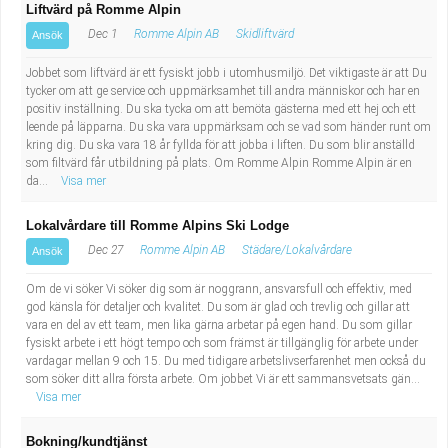
Liftvärd på Romme Alpin
Dec 1
Romme Alpin AB
Skidliftvärd
Ansök
Jobbet som liftvärd är ett fysiskt jobb i utomhusmiljö. Det viktigaste är att Du
tycker om att ge service och uppmärksamhet till andra människor och har en
positiv inställning. Du ska tycka om att bemöta gästerna med ett hej och ett
leende på läpparna. Du ska vara uppmärksam och se vad som händer runt om
kring dig. Du ska vara 18 år fyllda för att jobba i liften. Du som blir anställd
som filtvärd får utbildning på plats. Om Romme Alpin Romme Alpin är en
da...
Visa mer
Lokalvårdare till Romme Alpins Ski Lodge
Dec 27
Romme Alpin AB
Städare/Lokalvårdare
Ansök
Om de vi söker Vi söker dig som är noggrann, ansvarsfull och effektiv, med
god känsla för detaljer och kvalitet. Du som är glad och trevlig och gillar att
vara en del av ett team, men lika gärna arbetar på egen hand. Du som gillar
fysiskt arbete i ett högt tempo och som främst är tillgänglig för arbete under
vardagar mellan 9 och 15. Du med tidigare arbetslivserfarenhet men också du
som söker ditt allra första arbete. Om jobbet Vi är ett sammansvetsats gän...
Visa mer
Bokning/kundtjänst