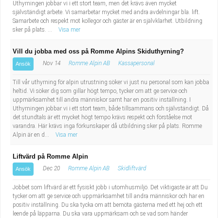
Uthyrningen jobbar vi i ett stort team, men det krävs även mycket
självständigt arbete. Vi samarbetar mycket med andra avdelningar bla. lift.
Samarbete och respekt mot kollegor och gäster är en självklarhet. Utbildning
sker på plats. ...
Visa mer
Vill du jobba med oss på Romme Alpins Skiduthyrning?
Nov 14
Romme Alpin AB
Kassapersonal
Ansök
Till vår uthyrning för alpin utrustning söker vi just nu personal som kan jobba
heltid. Vi söker dig som gillar högt tempo, tycker om att ge service och
uppmärksamhet till andra människor samt har en positiv inställning. I
Uthyrningen jobbar vi i ett stort team, både tillsammans och självständigt. Då
det stundtals är ett mycket högt tempo krävs respekt och förståelse mot
varandra. Här krävs inga förkunskaper då utbildning sker på plats. Romme
Alpin är en d...
Visa mer
Liftvärd på Romme Alpin
Dec 20
Romme Alpin AB
Skidliftvärd
Ansök
Jobbet som liftvärd är ett fysiskt jobb i utomhusmiljö. Det viktigaste är att Du
tycker om att ge service och uppmärksamhet till andra människor och har en
positiv inställning. Du ska tycka om att bemöta gästerna med ett hej och ett
leende på läpparna. Du ska vara uppmärksam och se vad som händer