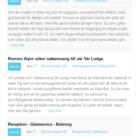
Nov 24
Romme Alpin AB
Städare/Lokalvårdare
Ansök
Om de vi söker Vi söker dig som är noggrann, ansvarsfull och effektiv, med
god känsla för detaljer och kvalitet. Du som är glad och trevlig och gillar att
vara en del av ett team, men lika gärna arbetar på egen hand. Du som gillar
fysiskt arbete i ett högt tempo och som främst är tillgänglig för arbete under
vardagar mellan 9 och 15. Du med tidigare arbetslivserfarenhet men också du
som söker ditt allra första arbete. Om jobbet Vi är ett sammansvetsats gän...
Visa mer
Romme Alpin söker nattansvarig till vår Ski Lodge.
Nov 7
Romme Alpin AB
Nattreceptionist/Nattportier
Ansök
Om jobbet som nattansvarig Ski Lodge med fokus på lokalvård och säkerhet Vi
söker dig som är ansvarstagande och tycker om att jobba natt då detta är ett
aktivt nattjobb. Arbetsuppgifterna består mestadels av lokalvård. Du har även
ett viktigt ansvar för gästernas säkerhet nattetid. Du behöver ha
grundläggande datakunskap. Du känner dig bekväm med att kommunicera
med våra gäster på både svenska och engelska. Du gillar att arbeta i team,
men kan lika gärna a...
Visa mer
Reception - Gästservice - Bokning
Nov 7
Romme Alpin AB
Receptionist, telefonist
Ansök