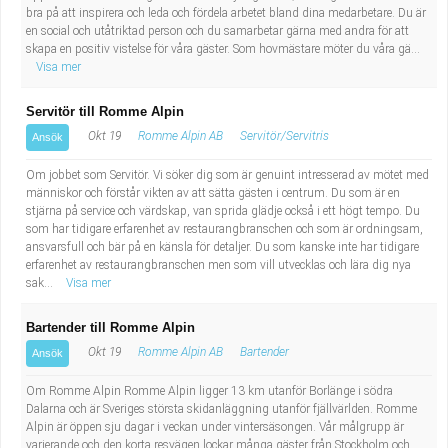
bra på att inspirera och leda och fördela arbetet bland dina medarbetare. Du är
en social och utåtriktad person och du samarbetar gärna med andra för att
skapa en positiv vistelse för våra gäster. Som hovmästare möter du våra gä...
Visa mer
Servitör till Romme Alpin
Okt 19
Romme Alpin AB
Servitör/Servitris
Ansök
Om jobbet som Servitör. Vi söker dig som är genuint intresserad av mötet med
människor och förstår vikten av att sätta gästen i centrum. Du som är en
stjärna på service och värdskap, van sprida glädje också i ett högt tempo. Du
som har tidigare erfarenhet av restaurangbranschen och som är ordningsam,
ansvarsfull och bär på en känsla för detaljer. Du som kanske inte har tidigare
erfarenhet av restaurangbranschen men som vill utvecklas och lära dig nya
sak...
Visa mer
Bartender till Romme Alpin
Okt 19
Romme Alpin AB
Bartender
Ansök
Om Romme Alpin Romme Alpin ligger 13 km utanför Borlänge i södra
Dalarna och är Sveriges största skidanläggning utanför fjällvärlden. Romme
Alpin är öppen sju dagar i veckan under vintersäsongen. Vår målgrupp är
varierande och den korta resvägen lockar många gäster från Stockholm och