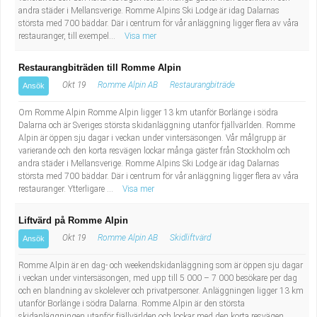
andra städer i Mellansverige. Romme Alpins Ski Lodge är idag Dalarnas
största med 700 bäddar. Där i centrum för vår anläggning ligger flera av våra
restauranger, till exempel...
Visa mer
Restaurangbiträden till Romme Alpin
Okt 19
Romme Alpin AB
Restaurangbiträde
Ansök
Om Romme Alpin Romme Alpin ligger 13 km utanför Borlänge i södra
Dalarna och är Sveriges största skidanläggning utanför fjällvärlden. Romme
Alpin är öppen sju dagar i veckan under vintersäsongen. Vår målgrupp är
varierande och den korta resvägen lockar många gäster från Stockholm och
andra städer i Mellansverige. Romme Alpins Ski Lodge är idag Dalarnas
största med 700 bäddar. Där i centrum för vår anläggning ligger flera av våra
restauranger. Ytterligare ...
Visa mer
Liftvärd på Romme Alpin
Okt 19
Romme Alpin AB
Skidliftvärd
Ansök
Romme Alpin är en dag- och weekendskidanläggning som är öppen sju dagar
i veckan under vintersäsongen, med upp till 5 000 – 7 000 besökare per dag
och en blandning av skolelever och privatpersoner. Anläggningen ligger 13 km
utanför Borlänge i södra Dalarna. Romme Alpin är den största
skidanläggningen utanför fjällvärlden och lockar med den korta resvägen