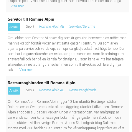
skapa en positiv vistelse för våra gäster. Som hovmästare möter du våra gä...
Visa mer
Servitör till Romme Alpin
Sep 1
Romme Alpin AB
Servitör/Servitris
Ansök
Om jobbet som Servitör. Vi söker dig som är genuint intresserad av mötet med
människor och förstår vikten av att sätta gästen i centrum. Du som är en
stjärna på service och värdskap, van sprida glädje också i ett högt tempo. Du
som har tidigare erfarenhet av restaurangbranschen och som är ordningsam,
ansvarsfull och bär på en känsla för detaljer. Du som kanske inte har tidigare
erfarenhet av restaurangbranschen men som vill utvecklas och lära dig nya
sak...
Visa mer
Restaurangbiträden till Romme Alpin
Sep 1
Romme Alpin AB
Restaurangbiträde
Ansök
Om Romme Alpin Romme Alpin ligger 13 km utanför Borlänge i södra
Dalarna och är Sveriges största skidanläggning utanför fjällvärlden. Romme
Alpin är öppen sju dagar i veckan under vintersäsongen. Vår målgrupp är
varierande och den korta resvägen lockar många gäster från Stockholm och
andra städer i Mellansverige. Romme Alpins Ski Lodge är idag Dalarnas
största med 700 bäddar. Där i centrum för vår anläggning ligger flera av våra