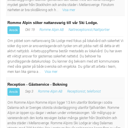
mycket gäster från Stockholm och andra städer i Mellansverige. Förutom
närheten är bra skidåkning och h...
Visa mer
Romme Alpin söker nattansvarig till vår Ski Lodge.
Okt 19
Romme Alpin AB
Nattreceptionist/Nattportier
Ansök
Om jobbet som nattansvarig Ski Lodge med fokus på lokalvård och säkerhet Vi
söker dig som är ansvarstagande och tycker om att jobba natt då detta är ett
aktivt nattjobb. Arbetsuppgifterna består mestadels av lokalvård. Du har även
ett viktigt ansvar för gästernas säkerhet nattetid. Du behöver ha
grundläggande datakunskap. Du känner dig bekväm med att kommunicera
med våra gäster på både svenska och engelska. Du gillar att arbeta i team,
men kan lika gärna a...
Visa mer
Reception - Gästservice - Bokning
Sep 3
Romme Alpin AB
Receptionist, telefonist
Ansök
Om Romme Alpin Romme Alpin ligger 13 km utanför Borlänge i södra
Dalarna och är Sveriges största skidanläggning utanför fjällvärlden. Romme
Alpin är öppen sju dagar i veckan under vintersäsongen. Vår målgrupp är
varierande och den korta resvägen lockar många gäster från Stockholm och
andra städer i Mellansverige. Romme Alpins Ski Lodge är idag Dalarnas