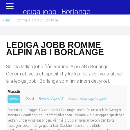
Yrkesområden
Populära jobb
Lediga jobb i Borlänge
Hem
›
Romme Alpin AB - Borlänge
Administration, ekonomi, juridik
Undersköterska, hemtjänst och äldreboende
Bygg och anläggning
Städare/Lokalvårdare
LEDIGA JOBB ROMME
ALPIN AB I BORLÄNGE
Chefer och verksamhetsledare
Barnskötare
Data/IT
Lärare i förskola/Förskollärare
Se alla lediga jobb från Romme Alpin AB i Borlänge.
Genom att välja ett specifikt yrke kan du även välja att se
Försäljning, inköp, marknadsföring
Lagerarbetare
alla lediga jobb i Borlänge som finns inom det yrket.
Massör
Hantverksyrken
Bussförare/Busschaufför
Dec 8
Romme Alpin AB
Massör/Massageterapeut
Ansök
Hotell, restaurang, storhushåll
Elevassistent
Romme Alpin ligger 13 km utanför Borlänge i södra Dalarna och är Sveriges
största skidanläggning utanför fjällvärlden. Romme Alpin är öppen sju dagar i
veckan under vintersäsongen. Vår målgrupp är varierande och den korta
Hälso- och sjukvård
Personlig assistent
resvägen lockar många gäster från Stockholm och andra städer i