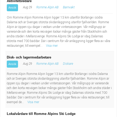
Aktivitetsledare
Aug 29
Romme Alpin AB
Barnvakt
Ansök
Om Romme Alpin Romme Alpin ligger 13 km utanför Borlänge i södra
Dalarna och är Sveriges största skidanläggning utanför fjällvärlden. Romme
Alpin är öppen sju dagar i veckan under vintersäsongen. Vår målgrupp är
varierande och den korta resvägen lockar många gäster från Stockholm och
andra städer i Mellansverige. Romme Alpins Ski Lodge är idag Dalarnas
största med 700 bäddar. Där i centrum för vår anläggning ligger flera av våra
restauranger, till exempel...
Visa mer
Disk- och lagermedarbetare
Aug 29
Romme Alpin AB
Diskare
Ansök
Romme Alpin Romme Alpin ligger 13 km utanför Borlänge i södra Dalarna
och är Sveriges största skidanläggning utanför fjällvärlden. Romme Alpin är
öppen sju dagar i veckan under vintersäsongen. Vår målgrupp är varierande
och den korta resvägen lockar många gäster från Stockholm och andra städer i
Mellansverige. Romme Alpins Ski Lodge är idag Dalarnas största med 700
bäddar. Där i centrum för vår anläggning ligger flera av våra restauranger, till
exempel de...
Visa mer
Lokalvårdare till Romme Alpins Ski Lodge