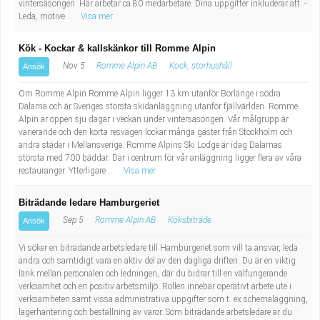
vintersäsongen. Här arbetar ca 80 medarbetare. Dina uppgifter inkluderar att: -
Fastighetsskötare
Socialt arbete
Leda, motive...
Visa mer
Informatör/Kommunikatör
Säkerhetsarbete
Kök - Kockar & kallskänkor till Romme Alpin
Nov 5
Romme Alpin AB
Kock, storhushåll
Ansök
Brevbärare
Tekniskt arbete
Om Romme Alpin Romme Alpin ligger 13 km utanför Borlänge i södra
Dalarna och är Sveriges största skidanläggning utanför fjällvärlden. Romme
Sjuksköterska, grundutbildad
Transport
Alpin är öppen sju dagar i veckan under vintersäsongen. Vår målgrupp är
varierande och den korta resvägen lockar många gäster från Stockholm och
andra städer i Mellansverige. Romme Alpins Ski Lodge är idag Dalarnas
Kock, storhushåll
största med 700 bäddar. Där i centrum för vår anläggning ligger flera av våra
restauranger. Ytterligare ...
Visa mer
Undersköterska, vård- o specialavd. o mottagning
Biträdande ledare Hamburgeriet
Bibliotekarie
Sep 5
Romme Alpin AB
Köksbiträde
Ansök
Vi söker en biträdande arbetsledare till Hamburgeriet som vill ta ansvar, leda
Administrativ assistent
andra och samtidigt vara en aktiv del av den dagliga driften. Du är en viktig
länk mellan personalen och ledningen, där du bidrar till en välfungerande
Lärare i gymnasiet
verksamhet och en positiv arbetsmiljö. Rollen innebär operativt arbete ute i
verksamheten samt vissa administrativa uppgifter som t. ex schemaläggning,
lagerhantering och beställning av varor. Som biträdande arbetsledare är du