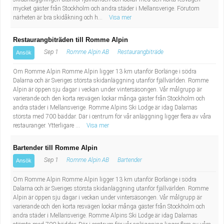
mycket gäster från Stockholm och andra städer i Mellansverige. Förutom
närheten är bra skidåkning och h...
Visa mer
Restaurangbiträden till Romme Alpin
Sep 1
Romme Alpin AB
Restaurangbiträde
Ansök
Om Romme Alpin Romme Alpin ligger 13 km utanför Borlänge i södra
Dalarna och är Sveriges största skidanläggning utanför fjällvärlden. Romme
Alpin är öppen sju dagar i veckan under vintersäsongen. Vår målgrupp är
varierande och den korta resvägen lockar många gäster från Stockholm och
andra städer i Mellansverige. Romme Alpins Ski Lodge är idag Dalarnas
största med 700 bäddar. Där i centrum för vår anläggning ligger flera av våra
restauranger. Ytterligare ...
Visa mer
Bartender till Romme Alpin
Sep 1
Romme Alpin AB
Bartender
Ansök
Om Romme Alpin Romme Alpin ligger 13 km utanför Borlänge i södra
Dalarna och är Sveriges största skidanläggning utanför fjällvärlden. Romme
Alpin är öppen sju dagar i veckan under vintersäsongen. Vår målgrupp är
varierande och den korta resvägen lockar många gäster från Stockholm och
andra städer i Mellansverige. Romme Alpins Ski Lodge är idag Dalarnas