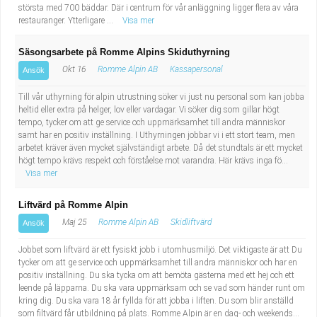
största med 700 bäddar. Där i centrum för vår anläggning ligger flera av våra
restauranger. Ytterligare ...
Visa mer
Säsongsarbete på Romme Alpins Skiduthyrning
Okt 16
Romme Alpin AB
Kassapersonal
Ansök
Till vår uthyrning för alpin utrustning söker vi just nu personal som kan jobba
heltid eller extra på helger, lov eller vardagar. Vi söker dig som gillar högt
tempo, tycker om att ge service och uppmärksamhet till andra människor
samt har en positiv inställning. I Uthyrningen jobbar vi i ett stort team, men
arbetet kräver även mycket självständigt arbete. Då det stundtals är ett mycket
högt tempo krävs respekt och förståelse mot varandra. Här krävs inga fö...
Visa mer
Liftvärd på Romme Alpin
Maj 25
Romme Alpin AB
Skidliftvärd
Ansök
Jobbet som liftvärd är ett fysiskt jobb i utomhusmiljö. Det viktigaste är att Du
tycker om att ge service och uppmärksamhet till andra människor och har en
positiv inställning. Du ska tycka om att bemöta gästerna med ett hej och ett
leende på läpparna. Du ska vara uppmärksam och se vad som händer runt om
kring dig. Du ska vara 18 år fyllda för att jobba i liften. Du som blir anställd
som filtvärd får utbildning på plats. Romme Alpin är en dag- och weekends...