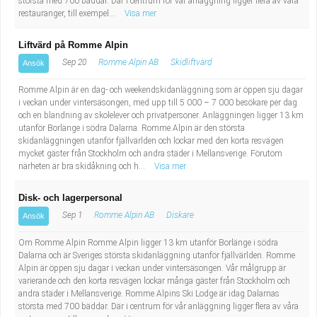
största med 700 bäddar. Där i centrum för vår anläggning ligger flera av våra
restauranger, till exempel...
Visa mer
Liftvärd på Romme Alpin
Sep 20
Romme Alpin AB
Skidliftvärd
Ansök
Romme Alpin är en dag- och weekendskidanläggning som är öppen sju dagar
i veckan under vintersäsongen, med upp till 5 000 – 7 000 besökare per dag
och en blandning av skolelever och privatpersoner. Anläggningen ligger 13 km
utanför Borlänge i södra Dalarna. Romme Alpin är den största
skidanläggningen utanför fjällvärlden och lockar med den korta resvägen
mycket gäster från Stockholm och andra städer i Mellansverige. Förutom
närheten är bra skidåkning och h...
Visa mer
Disk- och lagerpersonal
Sep 1
Romme Alpin AB
Diskare
Ansök
Om Romme Alpin Romme Alpin ligger 13 km utanför Borlänge i södra
Dalarna och är Sveriges största skidanläggning utanför fjällvärlden. Romme
Alpin är öppen sju dagar i veckan under vintersäsongen. Vår målgrupp är
varierande och den korta resvägen lockar många gäster från Stockholm och
andra städer i Mellansverige. Romme Alpins Ski Lodge är idag Dalarnas
största med 700 bäddar. Där i centrum för vår anläggning ligger flera av våra