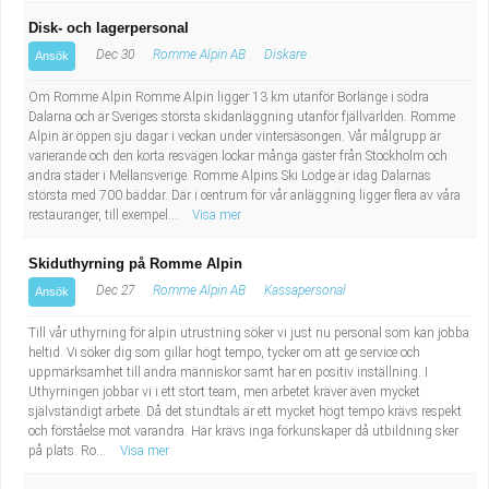
Disk- och lagerpersonal
Dec 30
Romme Alpin AB
Diskare
Ansök
Om Romme Alpin Romme Alpin ligger 13 km utanför Borlänge i södra
Dalarna och är Sveriges största skidanläggning utanför fjällvärlden. Romme
Alpin är öppen sju dagar i veckan under vintersäsongen. Vår målgrupp är
varierande och den korta resvägen lockar många gäster från Stockholm och
andra städer i Mellansverige. Romme Alpins Ski Lodge är idag Dalarnas
största med 700 bäddar. Där i centrum för vår anläggning ligger flera av våra
restauranger, till exempel...
Visa mer
Skiduthyrning på Romme Alpin
Dec 27
Romme Alpin AB
Kassapersonal
Ansök
Till vår uthyrning för alpin utrustning söker vi just nu personal som kan jobba
heltid. Vi söker dig som gillar högt tempo, tycker om att ge service och
uppmärksamhet till andra människor samt har en positiv inställning. I
Uthyrningen jobbar vi i ett stort team, men arbetet kräver även mycket
självständigt arbete. Då det stundtals är ett mycket högt tempo krävs respekt
och förståelse mot varandra. Här krävs inga förkunskaper då utbildning sker
på plats. Ro...
Visa mer