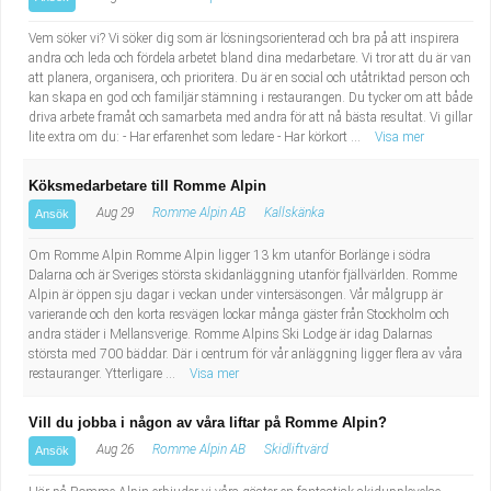
Vem söker vi? Vi söker dig som är lösningsorienterad och bra på att inspirera
andra och leda och fördela arbetet bland dina medarbetare. Vi tror att du är van
att planera, organisera, och prioritera. Du är en social och utåtriktad person och
kan skapa en god och familjär stämning i restaurangen. Du tycker om att både
driva arbete framåt och samarbeta med andra för att nå bästa resultat. Vi gillar
lite extra om du: - Har erfarenhet som ledare - Har körkort ...
Visa mer
Köksmedarbetare till Romme Alpin
Aug 29
Romme Alpin AB
Kallskänka
Ansök
Om Romme Alpin Romme Alpin ligger 13 km utanför Borlänge i södra
Dalarna och är Sveriges största skidanläggning utanför fjällvärlden. Romme
Alpin är öppen sju dagar i veckan under vintersäsongen. Vår målgrupp är
varierande och den korta resvägen lockar många gäster från Stockholm och
andra städer i Mellansverige. Romme Alpins Ski Lodge är idag Dalarnas
största med 700 bäddar. Där i centrum för vår anläggning ligger flera av våra
restauranger. Ytterligare ...
Visa mer
Vill du jobba i någon av våra liftar på Romme Alpin?
Aug 26
Romme Alpin AB
Skidliftvärd
Ansök