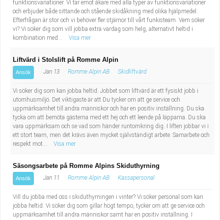
funktionsvariationer. Vi tar emot åkare med alla typer av funktionsvariationer
och erbjuder både sittande och stående skidåkning med olika hjälpmedel.
Efterfrågan är stor och vi behöver fler stjärnor till vårt funkisteam. Vem söker
vi? Vi söker dig som vill jobba extra vardag som helg, alternativt heltid i
kombination med...
Visa mer
Liftvärd i Stolslift på Romme Alpin
Jan 13
Romme Alpin AB
Skidliftvärd
Ansök
Vi söker dig som kan jobba heltid. Jobbet som liftvärd är ett fysiskt jobb i
utomhusmiljö. Det viktigaste är att Du tycker om att ge service och
uppmärksamhet till andra människor och har en positiv inställning. Du ska
tycka om att bemöta gästerna med ett hej och ett leende på läpparna. Du ska
vara uppmärksam och se vad som händer runtomkring dig. I liften jobbar vi i
ett stort team, men det krävs även mycket självständigt arbete. Samarbete och
respekt mot...
Visa mer
Säsongsarbete på Romme Alpins Skiduthyrning
Jan 11
Romme Alpin AB
Kassapersonal
Ansök
Vill du jobba med oss i skiduthyrningen i vinter? Vi söker personal som kan
jobba heltid. Vi söker dig som gillar högt tempo, tycker om att ge service och
uppmärksamhet till andra människor samt har en positiv inställning. I