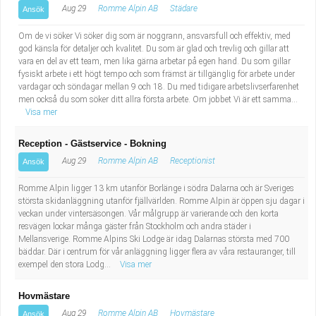
Aug 29
Romme Alpin AB
Städare
Ansök
Om de vi söker Vi söker dig som är noggrann, ansvarsfull och effektiv, med
god känsla för detaljer och kvalitet. Du som är glad och trevlig och gillar att
vara en del av ett team, men lika gärna arbetar på egen hand. Du som gillar
fysiskt arbete i ett högt tempo och som främst är tillgänglig för arbete under
vardagar och söndagar mellan 9 och 18. Du med tidigare arbetslivserfarenhet
men också du som söker ditt allra första arbete. Om jobbet Vi är ett samma...
Visa mer
Reception - Gästservice - Bokning
Aug 29
Romme Alpin AB
Receptionist
Ansök
Romme Alpin ligger 13 km utanför Borlänge i södra Dalarna och är Sveriges
största skidanläggning utanför fjällvärlden. Romme Alpin är öppen sju dagar i
veckan under vintersäsongen. Vår målgrupp är varierande och den korta
resvägen lockar många gäster från Stockholm och andra städer i
Mellansverige. Romme Alpins Ski Lodge är idag Dalarnas största med 700
bäddar. Där i centrum för vår anläggning ligger flera av våra restauranger, till
exempel den stora Lodg...
Visa mer
Hovmästare
Aug 29
Romme Alpin AB
Hovmästare
Ansök