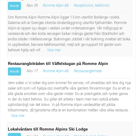
Nov 29
Romme Alpin AB
Receptionist, telefonist
Ansök
Om Romme Alpin Romme Alpin ligger 13 km utanför Borlänge i södra
Dalarna och är Sveriges största skidanläggning utanför fjällvärlden. Romme
Alpin är öppen sju dagar i veckan under vintersäsongen. Vår målgrupp är
varierande och den korta resvägen lockar många gäster från Stockholm och
andra städer i Mellansverige. Bokningen Jobbet i vår bokning innebär att boka
in upplevelser, besvara telefonsamtal, mejl och ge support till gäster som
behöver hjälp och inf...
Visa mer
Restaurangbiträden till Våffelstugan på Romme Alpin
Nov 17
Romme Alpin AB
Restaurangbiträde
Ansök
Vem söker vi Vi söker dig som brinner för service, vill utvecklas och lära dig nya
saker och som vill hjälpa oss överträffa våra gästers förväntningar. Du är ett av
alla glada ansikten som våra gäster möter. Du är prestigelös och rycker gärna
in där du bäst behövs. Du gillar att arbeta i team men kan också arbeta
självständigt när det krävs. Vi på Romme Alpin värdesätter att jobba
tillsammans, då tjänsterna ofta är en kombination mellan våra olika restaura...
Visa mer
Lokalvårdare till Romme Alpins Ski Lodge