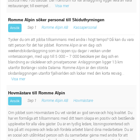
största med 700 bäddar. Där i centrum för vår anläggning ligger flera av våra
restauranger, till exempel...
Visa mer
Romme Alpin söker personal till Skiduthyrningen
Sep 1
Romme Alpin AB
Kassapersonal
Ansök
Tycker du om att jobba tillsammans med andra i högt tempo? Då kan du vara
rätt person för det här jobbet. Romme Alpin är en dag- och
weekendskidanläggning som är öppen sju dagar i veckan under
vintersäsongen, med upp till 5 000 – 7 000 besökare per dag och en
blandning av skolelever och privatpersoner. Anläggningen ligger 13 km
utanför Borlänge i södra Dalarna. Romme Alpin är den största
skidanläggningen utanför fjällvärlden och lockar med den korta resväg...
Visa mer
Hovmästare till Romme Alpin
Sep 1
Romme Alpin AB
Hovmästare
Ansök
Om jobbet som Hovmästare Du vet värdet av god service och hög kvalitet. Du
har en förmåga att tillsammans med ditt team skapa en positiv och bestående
upplevelse för alla våra gäster. Du är en tydlig ledare, lösningsorienterad och
bra på att inspirera och leda och fördela arbetet bland dina medarbetare. Du är
en social och utåtriktad person och du samarbetar gärna med andra för att