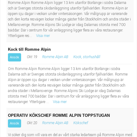
Romme Alpin Romme Alpin ligger 13 km utanför Borlänge i södra Dalarna
och är Sveriges största skidanläggning utanför fjällvärlden. Romme Alpin är
öppen sju dagar i veckan under vintersäsongen. Vår målgrupp är varierande
och den korta resvägen lockar många gäster från Stockholm och andra städer i
Mellansverige. Romme Alpins Ski Lodge är idag Dalarnas största med 700
bäddar. Där i centrum för vår anläggning ligger flera av våra restauranger.
Ytterligare res...
Visa mer
Kock till Romme Alpin
Okt 19
Romme Alpin AB
Kock, storhushåll
Ansök
Om Romme Alpin Romme Alpin ligger 13 km utanför Borlänge i södra
Dalarna och är Sveriges största skidanläggning utanför fjällvärlden. Romme
Alpin är öppen sju dagar i veckan under vintersäsongen. Vår målgrupp är
varierande och den korta resvägen lockar många gäster från Stockholm och
andra städer i Mellansverige. Romme Alpins Ski Lodge är idag Dalarnas
största med 700 bäddar. Där i centrum för vår anläggning ligger flera av våra
restauranger. Ytterligare ...
Visa mer
OPERATIV KÖKSCHEF ROMME ALPIN TOPPSTUGAN
Okt 20
Romme Alpin AB
Kökschef
Ansök
Vi söker dig som vill vara en del av vårt starka ledarteam på Romme Alpin med