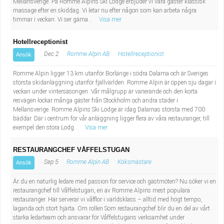
Mellansverige. På Romme Alpins Ski Lodge erbjuder vi våra gäster klassisk
Industriell tillverkning
Behandlingsassistent/Socialpedagog
massage efter en skiddag. Vi letar nu efter någon som kan arbeta några
timmar i veckan. Vi ser gärna...
Visa mer
Installation, drift, underhåll
Tandsköterska
Hotellreceptionist
Dec 2
Romme Alpin AB
Hotellreceptionist
Ansök
Kropps- och skönhetsvård
Budbilsförare
Romme Alpin ligger 13 km utanför Borlänge i södra Dalarna och är Sveriges
Kultur, media, design
Tidningsbud/Tidningsdistributör
största skidanläggning utanför fjällvärlden. Romme Alpin är öppen sju dagar i
veckan under vintersäsongen. Vår målgrupp är varierande och den korta
resvägen lockar många gäster från Stockholm och andra städer i
Militärt arbete
Lärare i fritidshem/Fritidspedagog
Mellansverige. Romme Alpins Ski Lodge är idag Dalarnas största med 700
bäddar. Där i centrum för vår anläggning ligger flera av våra restauranger, till
exempel den stora Lodg...
Visa mer
Naturbruk
Taxiförare/Taxichaufför
RESTAURANGCHEF VÅFFELSTUGAN
Naturvetenskapligt arbete
Läkarsekreterare/Vårdadmin/Medicinsk
Sep 5
Romme Alpin AB
Köksmästare
Ansök
sekreterare
Pedagogiskt arbete
Är du en naturlig ledare med passion för service och gästmöten? Nu söker vi en
restaurangchef till Våffelstugan, en av Romme Alpins mest populära
restauranger. Här serverar vi våfflor i världsklass – alltid med högt tempo,
Lastbilsförare m.fl.
Sanering och renhållning
laganda och stort hjärta. Om rollen Som restaurangchef blir du en del av vårt
starka ledarteam och ansvarar för Våffelstugans verksamhet under