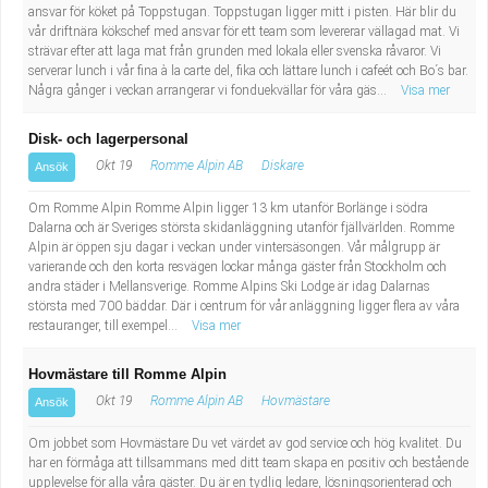
ansvar för köket på Toppstugan. Toppstugan ligger mitt i pisten. Här blir du
vår driftnära kökschef med ansvar för ett team som levererar vällagad mat. Vi
strävar efter att laga mat från grunden med lokala eller svenska råvaror. Vi
serverar lunch i vår fina à la carte del, fika och lättare lunch i cafeét och Bo´s bar.
Några gånger i veckan arrangerar vi fonduekvällar för våra gäs...
Visa mer
Disk- och lagerpersonal
Okt 19
Romme Alpin AB
Diskare
Ansök
Om Romme Alpin Romme Alpin ligger 13 km utanför Borlänge i södra
Dalarna och är Sveriges största skidanläggning utanför fjällvärlden. Romme
Alpin är öppen sju dagar i veckan under vintersäsongen. Vår målgrupp är
varierande och den korta resvägen lockar många gäster från Stockholm och
andra städer i Mellansverige. Romme Alpins Ski Lodge är idag Dalarnas
största med 700 bäddar. Där i centrum för vår anläggning ligger flera av våra
restauranger, till exempel...
Visa mer
Hovmästare till Romme Alpin
Okt 19
Romme Alpin AB
Hovmästare
Ansök
Om jobbet som Hovmästare Du vet värdet av god service och hög kvalitet. Du
har en förmåga att tillsammans med ditt team skapa en positiv och bestående
upplevelse för alla våra gäster. Du är en tydlig ledare, lösningsorienterad och