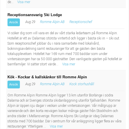
de...
Visa mer
Receptionsansvarig Ski Lodge
Aug 29
Romme Alpin AB
Receptionschef
Ansök
Vi söker dig som vill vara en del av vårt starka ledarteam på Romme Alpin.
Hotellet är ett av Dalarnas största vintertid och ligger i bästa ski in – ski out.
Som receptionschef jobbar du i nära samarbete med lokalvård,
bokningsavdelning samt restauranger för att ge gästen den bästa
totalupplevelsen. Hotellet har 169 rum med 700 bäddar som under
vintersäsongen har ca 50 000 gästnätter. Den vanligaste gästen på hotellet är
barnfamiljer. Vi sätter stort värde...
Visa mer
Kök - Kockar & kallskänkor till Romme Alpin
Aug 29
Romme Alpin AB
Kock storhushåll
Ansök
Om Romme Alpin Romme Alpin ligger 13 km utanför Borlänge i södra
Dalarna och är Sveriges största skidanläggning utanför fjällvärlden. Romme
Alpin är öppen sju dagar i veckan under vintersäsongen. Vår målgrupp är
varierande och den korta resvägen lockar många gäster från Stockholm och
andra städer i Mellansverige. Romme Alpins Ski Lodge är idag Dalarnas
största med 700 bäddar. Där i centrum för vår anläggning ligger flera av våra
restauranger. Ytterligare ...
Visa mer