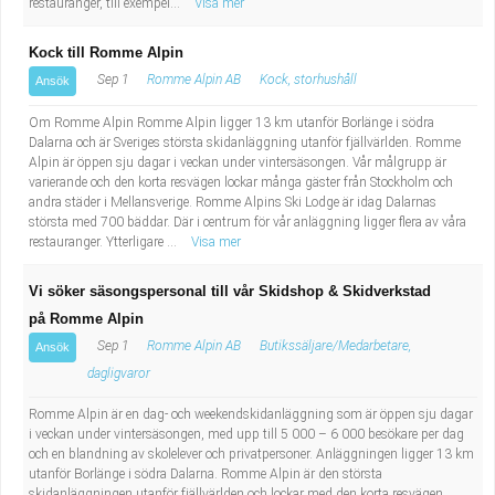
restauranger, till exempel...
Visa mer
Kock till Romme Alpin
Sep 1
Romme Alpin AB
Kock, storhushåll
Ansök
Om Romme Alpin Romme Alpin ligger 13 km utanför Borlänge i södra
Dalarna och är Sveriges största skidanläggning utanför fjällvärlden. Romme
Alpin är öppen sju dagar i veckan under vintersäsongen. Vår målgrupp är
varierande och den korta resvägen lockar många gäster från Stockholm och
andra städer i Mellansverige. Romme Alpins Ski Lodge är idag Dalarnas
största med 700 bäddar. Där i centrum för vår anläggning ligger flera av våra
restauranger. Ytterligare ...
Visa mer
Vi söker säsongspersonal till vår Skidshop & Skidverkstad
på Romme Alpin
Sep 1
Romme Alpin AB
Butikssäljare/Medarbetare,
Ansök
dagligvaror
Romme Alpin är en dag- och weekendskidanläggning som är öppen sju dagar
i veckan under vintersäsongen, med upp till 5 000 – 6 000 besökare per dag
och en blandning av skolelever och privatpersoner. Anläggningen ligger 13 km
utanför Borlänge i södra Dalarna. Romme Alpin är den största
skidanläggningen utanför fjällvärlden och lockar med den korta resvägen