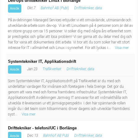
Dev-ops drifttekniker Linux i Borlänge
Okt 7
Bahnhof AB (Publ)
Drifttekniker, data
Ansök
På avdelningen Managed Services erbjuder vi ett omväxlande, utmanande och
utvecklande arbete som dev-op. Vi är ett Linuxteam på 4 personer som är del av
en större grupp om ca 15 personer. Vi söker dig med några års erfarenhet som
är prestigelös och gillar att lösa problem! Vi ser gärna att du delar med dig och
har för vana att dokumentera ditt arbete. Vi tror att du som söker har ett stort
intresse för IT i allmänhet och Linux i synnerhet. För att lyckas i...
Visa mer
Systemtekniker IT, Applikationsdrift
Jan 23
Trafikverket
Drifttekniker, data
Ansök
Som Systemtekniker IT, Applikationsdrift på Trafikverket är du med och
underlättar vardagen för invånare och företagare i hela Sverige. Det gör du
genom att vara med och forma framtidens infrastruktur. Systemtekniker IT,
Applikationsdrift Avdelningen Järnväg IT ansvarar för att vidmakthålla och
utveckla it-leveransen ur ett järnvägsperspektiv. I den här spännande rollen
ingår du i det team som tillsammans driver dagens och utvecklar framtidens
syst...
Visa mer
Drifttekniker - telefoni/UC i Borlänge
Dec 13
Bahnhof AB Publ
Drifttekniker, data
Ansök