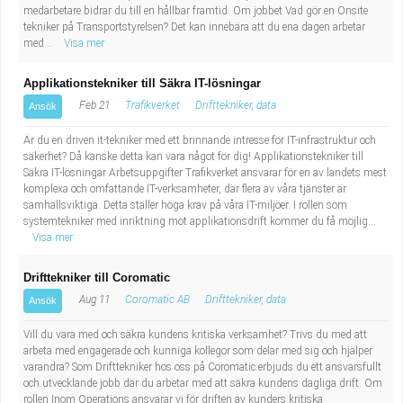
Fastighetsskötare
Socialt arbete
medarbetare bidrar du till en hållbar framtid. Om jobbet Vad gör en Onsite
tekniker på Transportstyrelsen? Det kan innebära att du ena dagen arbetar
med...
Visa mer
Informatör/Kommunikatör
Säkerhetsarbete
Applikationstekniker till Säkra IT-lösningar
Brevbärare
Tekniskt arbete
Feb 21
Trafikverket
Drifttekniker, data
Ansök
Sjuksköterska, grundutbildad
Är du en driven it-tekniker med ett brinnande intresse för IT-infrastruktur och
Transport
säkerhet? Då kanske detta kan vara något för dig! Applikationstekniker till
Säkra IT-lösningar Arbetsuppgifter Trafikverket ansvarar för en av landets mest
Kock, storhushåll
komplexa och omfattande IT-verksamheter, där flera av våra tjänster är
samhällsviktiga. Detta ställer höga krav på våra IT-miljöer. I rollen som
systemtekniker med inriktning mot applikationsdrift kommer du få möjlig...
Undersköterska, vård- o specialavd. o mottagning
Visa mer
Bibliotekarie
Drifttekniker till Coromatic
Aug 11
Coromatic AB
Drifttekniker, data
Ansök
Administrativ assistent
Vill du vara med och säkra kundens kritiska verksamhet? Trivs du med att
arbeta med engagerade och kunniga kollegor som delar med sig och hjälper
Lärare i gymnasiet
varandra? Som Drifttekniker hos oss på Coromatic erbjuds du ett ansvarsfullt
och utvecklande jobb där du arbetar med att säkra kundens dagliga drift. Om
rollen Inom Operations ansvarar vi för driften av kunders kritiska