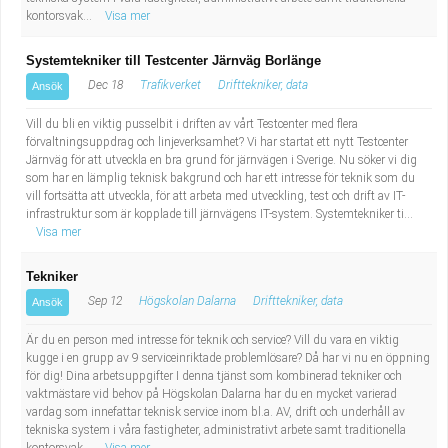
kontorsvak...
Visa mer
Systemtekniker till Testcenter Järnväg Borlänge
Dec 18
Trafikverket
Drifttekniker, data
Ansök
Vill du bli en viktig pusselbit i driften av vårt Testcenter med flera
förvaltningsuppdrag och linjeverksamhet? Vi har startat ett nytt Testcenter
Järnväg för att utveckla en bra grund för järnvägen i Sverige. Nu söker vi dig
som har en lämplig teknisk bakgrund och har ett intresse för teknik som du
vill fortsätta att utveckla, för att arbeta med utveckling, test och drift av IT-
infrastruktur som är kopplade till järnvägens IT-system. Systemtekniker ti...
Visa mer
Tekniker
Sep 12
Högskolan Dalarna
Drifttekniker, data
Ansök
Är du en person med intresse för teknik och service? Vill du vara en viktig
kugge i en grupp av 9 serviceinriktade problemlösare? Då har vi nu en öppning
för dig! Dina arbetsuppgifter I denna tjänst som kombinerad tekniker och
vaktmästare vid behov på Högskolan Dalarna har du en mycket varierad
vardag som innefattar teknisk service inom bl.a. AV, drift och underhåll av
tekniska system i våra fastigheter, administrativt arbete samt traditionella