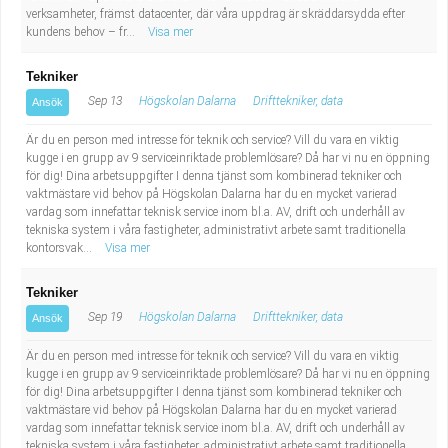
verksamheter, främst datacenter, där våra uppdrag är skräddarsydda efter
kundens behov – fr...
Visa mer
Tekniker
Sep 13
Högskolan Dalarna
Drifttekniker, data
Ansök
Är du en person med intresse för teknik och service? Vill du vara en viktig
kugge i en grupp av 9 serviceinriktade problemlösare? Då har vi nu en öppning
för dig! Dina arbetsuppgifter I denna tjänst som kombinerad tekniker och
vaktmästare vid behov på Högskolan Dalarna har du en mycket varierad
vardag som innefattar teknisk service inom bl.a. AV, drift och underhåll av
tekniska system i våra fastigheter, administrativt arbete samt traditionella
kontorsvak...
Visa mer
Tekniker
Sep 19
Högskolan Dalarna
Drifttekniker, data
Ansök
Är du en person med intresse för teknik och service? Vill du vara en viktig
kugge i en grupp av 9 serviceinriktade problemlösare? Då har vi nu en öppning
för dig! Dina arbetsuppgifter I denna tjänst som kombinerad tekniker och
vaktmästare vid behov på Högskolan Dalarna har du en mycket varierad
vardag som innefattar teknisk service inom bl.a. AV, drift och underhåll av
tekniska system i våra fastigheter, administrativt arbete samt traditionella