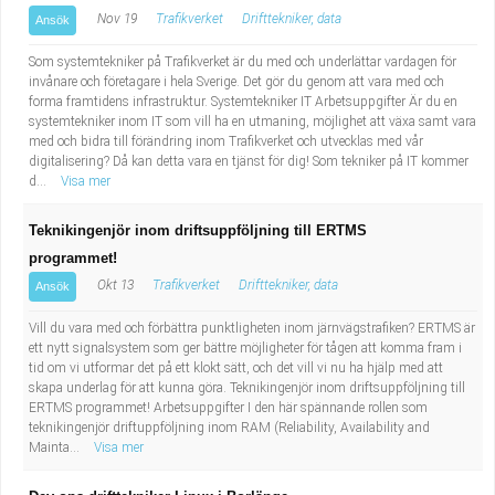
Nov 19
Trafikverket
Drifttekniker, data
Ansök
Som systemtekniker på Trafikverket är du med och underlättar vardagen för
invånare och företagare i hela Sverige. Det gör du genom att vara med och
forma framtidens infrastruktur. Systemtekniker IT Arbetsuppgifter Är du en
systemtekniker inom IT som vill ha en utmaning, möjlighet att växa samt vara
med och bidra till förändring inom Trafikverket och utvecklas med vår
digitalisering? Då kan detta vara en tjänst för dig! Som tekniker på IT kommer
d...
Visa mer
Teknikingenjör inom driftsuppföljning till ERTMS
programmet!
Okt 13
Trafikverket
Drifttekniker, data
Ansök
Vill du vara med och förbättra punktligheten inom järnvägstrafiken? ERTMS är
ett nytt signalsystem som ger bättre möjligheter för tågen att komma fram i
tid om vi utformar det på ett klokt sätt, och det vill vi nu ha hjälp med att
skapa underlag för att kunna göra. Teknikingenjör inom driftsuppföljning till
ERTMS programmet! Arbetsuppgifter I den här spännande rollen som
teknikingenjör driftuppföljning inom RAM (Reliability, Availability and
Mainta...
Visa mer