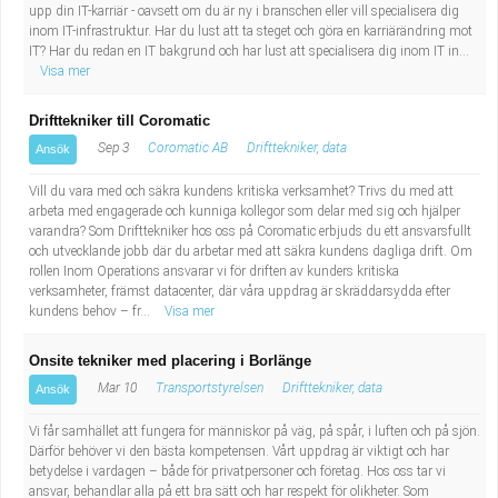
upp din IT-karriär - oavsett om du är ny i branschen eller vill specialisera dig
Industriell tillverkning
Behandlingsassistent/Socialpedagog
inom IT-infrastruktur. Har du lust att ta steget och göra en karriärändring mot
IT? Har du redan en IT bakgrund och har lust att specialisera dig inom IT in...
Visa mer
Installation, drift, underhåll
Tandsköterska
Drifttekniker till Coromatic
Kropps- och skönhetsvård
Budbilsförare
Sep 3
Coromatic AB
Drifttekniker, data
Ansök
Kultur, media, design
Tidningsbud/Tidningsdistributör
Vill du vara med och säkra kundens kritiska verksamhet? Trivs du med att
arbeta med engagerade och kunniga kollegor som delar med sig och hjälper
varandra? Som Drifttekniker hos oss på Coromatic erbjuds du ett ansvarsfullt
Militärt arbete
Lärare i fritidshem/Fritidspedagog
och utvecklande jobb där du arbetar med att säkra kundens dagliga drift. Om
rollen Inom Operations ansvarar vi för driften av kunders kritiska
Naturbruk
Taxiförare/Taxichaufför
verksamheter, främst datacenter, där våra uppdrag är skräddarsydda efter
kundens behov – fr...
Visa mer
Naturvetenskapligt arbete
Läkarsekreterare/Vårdadmin/Medicinsk
Onsite tekniker med placering i Borlänge
Mar 10
Transportstyrelsen
Drifttekniker, data
Ansök
sekreterare
Pedagogiskt arbete
Vi får samhället att fungera för människor på väg, på spår, i luften och på sjön.
Därför behöver vi den bästa kompetensen. Vårt uppdrag är viktigt och har
Lastbilsförare m.fl.
Sanering och renhållning
betydelse i vardagen – både för privatpersoner och företag. Hos oss tar vi
ansvar, behandlar alla på ett bra sätt och har respekt för olikheter. Som