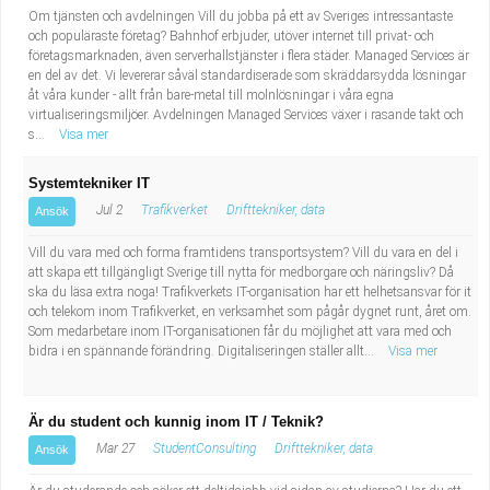
Om tjänsten och avdelningen Vill du jobba på ett av Sveriges intressantaste
och populäraste företag? Bahnhof erbjuder, utöver internet till privat- och
företagsmarknaden, även serverhallstjänster i flera städer. Managed Services är
en del av det. Vi levererar såväl standardiserade som skräddarsydda lösningar
åt våra kunder - allt från bare-metal till molnlösningar i våra egna
virtualiseringsmiljöer. Avdelningen Managed Services växer i rasande takt och
s...
Visa mer
Systemtekniker IT
Jul 2
Trafikverket
Drifttekniker, data
Ansök
Vill du vara med och forma framtidens transportsystem? Vill du vara en del i
att skapa ett tillgängligt Sverige till nytta för medborgare och näringsliv? Då
ska du läsa extra noga! Trafikverkets IT-organisation har ett helhetsansvar för it
och telekom inom Trafikverket, en verksamhet som pågår dygnet runt, året om.
Som medarbetare inom IT-organisationen får du möjlighet att vara med och
bidra i en spännande förändring. Digitaliseringen ställer allt...
Visa mer
Är du student och kunnig inom IT / Teknik?
Mar 27
StudentConsulting
Drifttekniker, data
Ansök