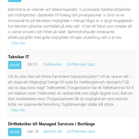
Bahnhof är en internet- och telekomoperatör. Vi producerar bredbandstjänster
och molntjänster i datahallar till företag och privatpersoner. Vi drivs av en
brinnande tro på teknikens möjligheter. I många frågor är vi djupt engagerade i
hur tekniken påverkar samhället på olika sätt. Vi har ett fokus som innebär att
vi värnar privatliv och frihet på nätet. Bahnhof erbjuder intressanta
arbetsuppgifter med goda möjligheter till egen utveckling, och vi är öve...
Visa mer
Tekniker IT
Okt 31
Trafikverket
Drifttekniker, data
Ansök
Vill du vara med och forma framtidens transportsystem? Vill du vara en del i
att skapa ett tillgängligt Sverige till nytta för medborgare och näringsliv? Då
ska du läsa extra noga! Trafikverkets IT-organisation har ett helhetsansvar för it
och telekom inom Trafikverket, en verksamhet som pågår dygnet runt, året om.
Som medarbetare inom IT-organisationen får du möjlighet att vara med och
bidra i en spännande förändring. Digitaliseringen ställer allt större ...
Visa mer
Drifttekniker till Managed Services i Borlänge
Mar 18
Bahnhof AB
Drifttekniker, data
Ansök