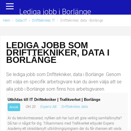
Yrkesområden
Populära jobb
Lediga jobb i Borlänge
Hem
›
Data/IT
›
Drifttekniker, IT
›
Drifttekniker, data
- Borlänge
Administration, ekonomi, juridik
Undersköterska, hemtjänst och äldreboende
Bygg och anläggning
Städare/Lokalvårdare
LEDIGA JOBB SOM
DRIFTTEKNIKER, DATA I
Chefer och verksamhetsledare
Barnskötare
BORLÄNGE
Data/IT
Lärare i förskola/Förskollärare
Se lediga jobb som Drifttekniker, data i Borlänge. Genom
Försäljning, inköp, marknadsföring
Lagerarbetare
att välja en specifik arbetsgivare kan du även välja att se
alla jobb i Borlänge som finns hos arbetsgivaren.
Hantverksyrken
Bussförare/Busschaufför
Utbildas till IT Drifttekniker | Trafikverket | Borlänge
Okt 20
Experis AB
Drifttekniker, data
Hotell, restaurang, storhushåll
Elevassistent
Ansök
Är du teknikintresserad, nyfiken och har lust att göra verklig samhällsnytta?
Hälso- och sjukvård
Personlig assistent
Då har vi något för dig. Tillsammans med Trafikverket erbjuder Experis
Academy ett skräddarsytt utbildningsprogram där du får chansen att växla