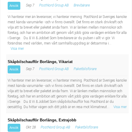
Sep 7
PostNord Group AB
Brevbärare
Ansök
Vi hanterar mer än leveranser, vi hanterar mening. PostNord är Sveriges kanske
mest kända varumärke - och vi finns överallt. Det finns en stark drivkraft och
vilja att ta brevet eller paketet ända fram. Vi är länken mellan människor och
företag, och har en ambition att genom vårt jobb göra vardagen enklare för alla
i Sverige. Du & Vi & Jobbet Som brevbärare är du pulsen i allt vi gör. Vi
förändras med världen, men vårt samhällsuppdrag är detsamma i...
Visa mer
Skåpbilschaufför Borlänge, Vikariat
Sep 7
PostNord Group AB
Paketbilsförare
Ansök
Vi hanterar mer än leveranser, vi hanterar mening. PostNord är Sveriges kanske
mest kända varumärke - och vi finns överallt. Det finns en stark drivkraft och
vilja att ta brevet eller paketet ända fram. Vi är länken mellan människor och
företag, och har en ambition att genom vårt jobb göra vardagen enklare för alla
i Sverige. Du & Vi & Jobbet Som skåpbilschaufför hos PostNord är du
oersättlig. Du hittar vägen och ditt jobb är en resa mot klimatneut...
Visa mer
Skåpbilschaufför Borlänge, Extrajobb
Okt 28
PostNord Group AB
Paketbilsförare
Ansök