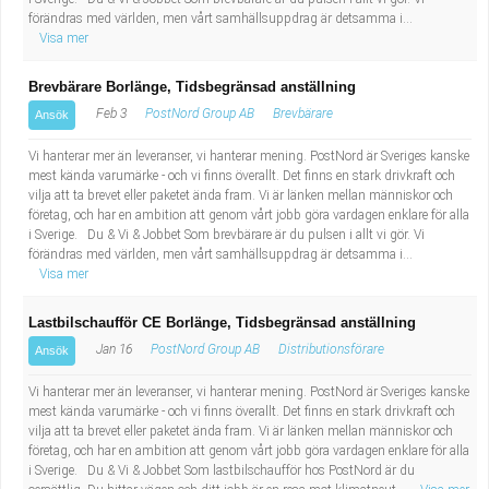
förändras med världen, men vårt samhällsuppdrag är detsamma i...
Visa mer
Brevbärare Borlänge, Tidsbegränsad anställning
Feb 3
PostNord Group AB
Brevbärare
Ansök
Vi hanterar mer än leveranser, vi hanterar mening. PostNord är Sveriges kanske
mest kända varumärke - och vi finns överallt. Det finns en stark drivkraft och
vilja att ta brevet eller paketet ända fram. Vi är länken mellan människor och
företag, och har en ambition att genom vårt jobb göra vardagen enklare för alla
i Sverige. Du & Vi & Jobbet Som brevbärare är du pulsen i allt vi gör. Vi
förändras med världen, men vårt samhällsuppdrag är detsamma i...
Visa mer
Lastbilschaufför CE Borlänge, Tidsbegränsad anställning
Jan 16
PostNord Group AB
Distributionsförare
Ansök
Vi hanterar mer än leveranser, vi hanterar mening. PostNord är Sveriges kanske
mest kända varumärke - och vi finns överallt. Det finns en stark drivkraft och
vilja att ta brevet eller paketet ända fram. Vi är länken mellan människor och
företag, och har en ambition att genom vårt jobb göra vardagen enklare för alla
i Sverige. Du & Vi & Jobbet Som lastbilschaufför hos PostNord är du