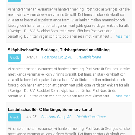
Vi hanterar mer än leveranser, vi hanterar mening. PostNord är Sveriges kanske
mest kända varumärke - och vi finns överallt. Det finns en stark drivkraft och
vilja att ta brevet eller paketet ända fram. Vi är länken mellan människor och
företag, och har en ambition att genom vårt jobb göra vardagen enklare för alla
i Sverige. Du & Vi & Jobbet Som lastbilschaufför hos PostNord är du
oersättlig. Du hittar vägen och ditt jobb är en resa mot klimatneut...
Visa mer
Skåpbilschaufför Borlänge, Tidsbegränsad anställning
Mar 31
PostNord Group AB
Paketbilsförare
Ansök
Vi hanterar mer än leveranser, vi hanterar mening. PostNord är Sveriges kanske
mest kända varumärke - och vi finns överallt. Det finns en stark drivkraft och
vilja att ta brevet eller paketet ända fram. Vi är länken mellan människor och
företag, och har en ambition att genom vårt jobb göra vardagen enklare för alla
i Sverige. Du & Vi & Jobbet Som skåpbilschaufför hos PostNord är du
oersättlig. Du hittar vägen och ditt jobb är en resa mot klimatneut...
Visa mer
Lastbilschaufför C Borlänge, Sommarvikariat
Apr 25
PostNord Group AB
Distributionsförare
Ansök
Vi hanterar mer än leveranser, vi hanterar mening. PostNord är Sveriges kanske
mest kända varumärke - och vi finns överallt. Det finns en stark drivkraft och