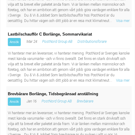
vilja att ta brevet eller paketet ända fram. Vi är länken mellan människor och
företag, och har en ambition att genom vårt jobb göra vardagen enklare för alla
i Sverige. Du & Vi & Jobbet Som lastbilschaufför hos PostNord är du
oersättlig. Du hittar vägen och ditt jobb är en resa mot klimatneut...
Visa mer
Lastbilschaufför C Borlänge, Sommarvikariat
Mar 24
PostNord Group AB
Distributionsförare
Ansök
Vi hanterar mer än leveranser, vi hanterar mening. PostNord är Sveriges kanske
mest kända varumärke - och vi finns överallt. Det finns en stark drivkraft och
vilja att ta brevet eller paketet ända fram. Vi är länken mellan människor och
företag, och har en ambition att genom vårt jobb göra vardagen enklare för alla
i Sverige. Du & Vi & Jobbet Som lastbilschaufför hos PostNord är du
oersättlig. Du hittar vägen och ditt jobb är en resa mot klimatneut...
Visa mer
Brevbärare Borlänge, Tidsbegränsad anställning
Jan 16
PostNord Group AB
Brevbärare
Ansök
Vi hanterar mer än leveranser, vi hanterar mening. PostNord är Sveriges kanske
mest kända varumärke - och vi finns överallt. Det finns en stark drivkraft och
vilja att ta brevet eller paketet ända fram. Vi är länken mellan människor och
företag, och har en ambition att genom vårt jobb göra vardagen enklare för alla
i Sverige. Du & Vi & Jobbet Som brevbärare är du pulsen i allt vi gör. Vi