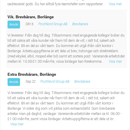
oadresserat gods. Du har alltså fyra teamchefer som rapporterar...
Visa mer
Vik. Brevbärare, Borlänge
Okt 6
PostNord Group AB
Brevbärare
Ansök
Vi levererar. Från dag till dag. Tillsammans med engagerade kollegor bidrar du
till att säkra att våra kunder når fram till dem de vill, i rätt tid, säkert och
effektivt. Bli en del av vårt team Du kommer att utgå ifrån vårt kontor i
Borlänge. Arbetsuppgifterna är att dela ut brev, tidningar och direktreklam
(med elcykel, elbil, moped eller bil) samt att sortera post. Varierande arbetstider
mellan kl. 10.00-21.00 mån-fre, vissa lördagar kan förekomma ...
Visa mer
Extra Brevbärare, Borlänge
Sep 22
PostNord Group AB
Brevbärare
Ansök
Vi levererar. Från dag till dag. Tillsammans med engagerade kollegor bidrar du
till att säkra att våra kunder når fram till dem de vill, i rätt tid, säkert och
effektivt. Bli en del av vårt team Du kommer att utgå ifrån vårt kontor i
Borlänge. Vi söker dig som vill jobba som extraanställd. Som brevbärare
arbetar man på dagtid, vardagar. Varierande arbetstider mellan ca kl. 06:00 -
21:00 mån-fre, samt vissa lördagar. Arbetsuppgifterna är att dela ut br...
Visa mer