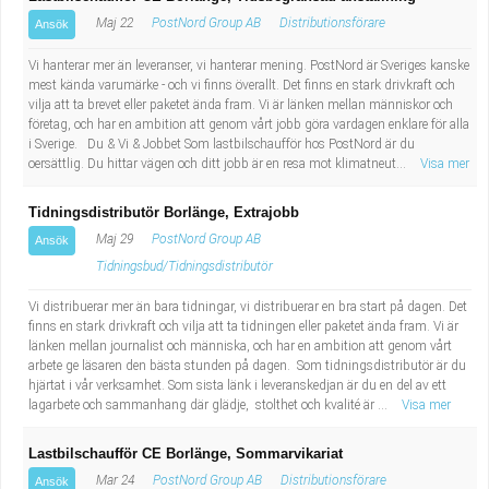
Maj 22
PostNord Group AB
Distributionsförare
Ansök
Vi hanterar mer än leveranser, vi hanterar mening. PostNord är Sveriges kanske
mest kända varumärke - och vi finns överallt. Det finns en stark drivkraft och
vilja att ta brevet eller paketet ända fram. Vi är länken mellan människor och
företag, och har en ambition att genom vårt jobb göra vardagen enklare för alla
i Sverige. Du & Vi & Jobbet Som lastbilschaufför hos PostNord är du
oersättlig. Du hittar vägen och ditt jobb är en resa mot klimatneut...
Visa mer
Tidningsdistributör Borlänge, Extrajobb
Maj 29
PostNord Group AB
Ansök
Tidningsbud/Tidningsdistributör
Vi distribuerar mer än bara tidningar, vi distribuerar en bra start på dagen. Det
finns en stark drivkraft och vilja att ta tidningen eller paketet ända fram. Vi är
länken mellan journalist och människa, och har en ambition att genom vårt
arbete ge läsaren den bästa stunden på dagen. Som tidningsdistributör är du
hjärtat i vår verksamhet. Som sista länk i leveranskedjan är du en del av ett
lagarbete och sammanhang där glädje, stolthet och kvalité är ...
Visa mer
Lastbilschaufför CE Borlänge, Sommarvikariat
Mar 24
PostNord Group AB
Distributionsförare
Ansök