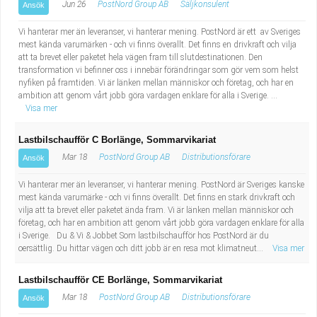
Jun 26
PostNord Group AB
Säljkonsulent
Ansök
Vi hanterar mer än leveranser, vi hanterar mening. PostNord är ett av Sveriges
mest kända varumärken - och vi finns överallt. Det finns en drivkraft och vilja
att ta brevet eller paketet hela vägen fram till slutdestinationen. Den
transformation vi befinner oss i innebär förändringar som gör vem som helst
nyfiken på framtiden. Vi är länken mellan människor och företag, och har en
ambition att genom vårt jobb göra vardagen enklare för alla i Sverige. ...
Visa mer
Lastbilschaufför C Borlänge, Sommarvikariat
Mar 18
PostNord Group AB
Distributionsförare
Ansök
Vi hanterar mer än leveranser, vi hanterar mening. PostNord är Sveriges kanske
mest kända varumärke - och vi finns överallt. Det finns en stark drivkraft och
vilja att ta brevet eller paketet ända fram. Vi är länken mellan människor och
företag, och har en ambition att genom vårt jobb göra vardagen enklare för alla
i Sverige. Du & Vi & Jobbet Som lastbilschaufför hos PostNord är du
oersättlig. Du hittar vägen och ditt jobb är en resa mot klimatneut...
Visa mer
Lastbilschaufför CE Borlänge, Sommarvikariat
Mar 18
PostNord Group AB
Distributionsförare
Ansök