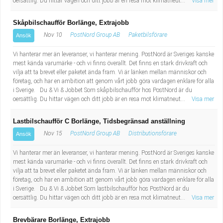
oersättlig. Du hittar vägen och ditt jobb är en resa mot klimatneut...
Visa mer
Skåpbilschaufför Borlänge, Extrajobb
Nov 10
PostNord Group AB
Paketbilsförare
Ansök
Vi hanterar mer än leveranser, vi hanterar mening. PostNord är Sveriges kanske
mest kända varumärke - och vi finns överallt. Det finns en stark drivkraft och
vilja att ta brevet eller paketet ända fram. Vi är länken mellan människor och
företag, och har en ambition att genom vårt jobb göra vardagen enklare för alla
i Sverige. Du & Vi & Jobbet Som skåpbilschaufför hos PostNord är du
oersättlig. Du hittar vägen och ditt jobb är en resa mot klimatneut...
Visa mer
Lastbilschaufför C Borlänge, Tidsbegränsad anställning
Nov 15
PostNord Group AB
Distributionsförare
Ansök
Vi hanterar mer än leveranser, vi hanterar mening. PostNord är Sveriges kanske
mest kända varumärke - och vi finns överallt. Det finns en stark drivkraft och
vilja att ta brevet eller paketet ända fram. Vi är länken mellan människor och
företag, och har en ambition att genom vårt jobb göra vardagen enklare för alla
i Sverige. Du & Vi & Jobbet Som lastbilschaufför hos PostNord är du
oersättlig. Du hittar vägen och ditt jobb är en resa mot klimatneut...
Visa mer
Brevbärare Borlänge, Extrajobb