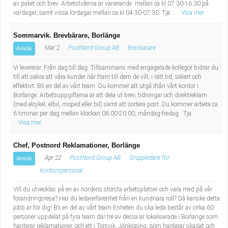
av paket och brev. Arbetstiderna är varierande mellan ca kl 07:30-16:30 på
vardagar, samt vissa lördagar mellan ca kl 04:30-07:30. Tjä...
Visa mer
Sommarvik. Brevbärare, Borlänge
Mar 2
PostNord Group AB
Brevbärare
Ansök
Vi levererar. Från dag till dag. Tillsammans med engagerade kollegor bidrar du
till att säkra att våra kunder når fram till dem de vill, i rätt tid, säkert och
effektivt. Bli en del av vårt team Du kommer att utgå ifrån vårt kontor i
Borlänge. Arbetsuppgifterna är att dela ut brev, tidningar och direktreklam
(med elcykel, elbil, moped eller bil) samt att sortera post. Du kommer arbeta ca
6 timmar per dag mellan klockan 06:00-20:00, måndag-fredag. Tjä...
Visa mer
Chef, Postnord Reklamationer, Borlänge
Apr 22
PostNord Group AB
Gruppledare för
Ansök
kontorspersonal
Vill du utvecklas på en av nordens största arbetsplatser och vara med på vår
förändringsresa? Har du ledarerfarenhet från en kundnära roll? Då kanske detta
jobb är för dig! Bli en del av vårt team Enheten du ska leda består av cirka 60
personer uppdelat på fyra team där tre av dessa är lokaliserade i Borlänge som
hanterar reklamationer, och ett i Torsvik, Jönköping, som hanterar skadat och