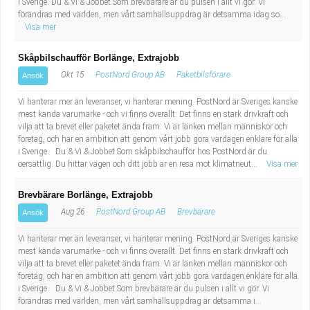
i Sverige. Du & Vi & Jobbet Som brevbärare är du pulsen i allt vi gör. Vi
Industriell tillverkning
Behandlingsassistent/Socialpedagog
förändras med världen, men vårt samhällsuppdrag är detsamma idag so...
Visa mer
Installation, drift, underhåll
Tandsköterska
Skåpbilschaufför Borlänge, Extrajobb
Okt 15
PostNord Group AB
Paketbilsförare
Ansök
Kropps- och skönhetsvård
Budbilsförare
Vi hanterar mer än leveranser, vi hanterar mening. PostNord är Sveriges kanske
Kultur, media, design
Tidningsbud/Tidningsdistributör
mest kända varumärke - och vi finns överallt. Det finns en stark drivkraft och
vilja att ta brevet eller paketet ända fram. Vi är länken mellan människor och
företag, och har en ambition att genom vårt jobb göra vardagen enklare för alla
Militärt arbete
Lärare i fritidshem/Fritidspedagog
i Sverige. Du & Vi & Jobbet Som skåpbilschaufför hos PostNord är du
oersättlig. Du hittar vägen och ditt jobb är en resa mot klimatneut...
Visa mer
Naturbruk
Taxiförare/Taxichaufför
Brevbärare Borlänge, Extrajobb
Aug 26
PostNord Group AB
Brevbärare
Ansök
Naturvetenskapligt arbete
Läkarsekreterare/Vårdadmin/Medicinsk
Vi hanterar mer än leveranser, vi hanterar mening. PostNord är Sveriges kanske
sekreterare
Pedagogiskt arbete
mest kända varumärke - och vi finns överallt. Det finns en stark drivkraft och
vilja att ta brevet eller paketet ända fram. Vi är länken mellan människor och
företag, och har en ambition att genom vårt jobb göra vardagen enklare för alla
Lastbilsförare m.fl.
Sanering och renhållning
i Sverige. Du & Vi & Jobbet Som brevbärare är du pulsen i allt vi gör. Vi
förändras med världen, men vårt samhällsuppdrag är detsamma i...