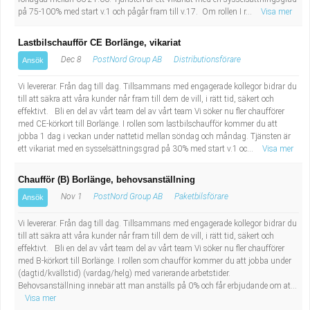
på 75-100% med start v.1 och pågår fram till v.17. Om rollen I r...
Visa mer
Lastbilschaufför CE Borlänge, vikariat
Dec 8
PostNord Group AB
Distributionsförare
Ansök
Vi levererar. Från dag till dag. Tillsammans med engagerade kollegor bidrar du
till att säkra att våra kunder når fram till dem de vill, i rätt tid, säkert och
effektivt. Bli en del av vårt team del av vårt team Vi söker nu fler chaufförer
med CE-körkort till Borlänge. I rollen som lastbilschaufför kommer du att
jobba 1 dag i veckan under nattetid mellan söndag och måndag. Tjänsten är
ett vikariat med en sysselsättningsgrad på 30% med start v.1 oc...
Visa mer
Chaufför (B) Borlänge, behovsanställning
Nov 1
PostNord Group AB
Paketbilsförare
Ansök
Vi levererar. Från dag till dag. Tillsammans med engagerade kollegor bidrar du
till att säkra att våra kunder når fram till dem de vill, i rätt tid, säkert och
effektivt. Bli en del av vårt team del av vårt team Vi söker nu fler chaufförer
med B-körkort till Borlänge. I rollen som chaufför kommer du att jobba under
(dagtid/kvällstid) (vardag/helg) med varierande arbetstider.
Behovsanställning innebär att man anställs på 0% och får erbjudande om at...
Visa mer