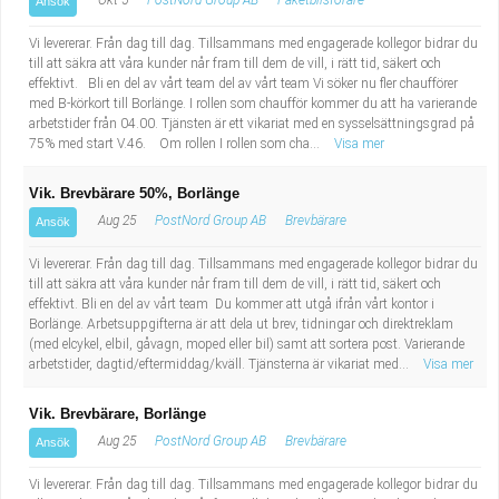
Okt 5
PostNord Group AB
Paketbilsförare
Ansök
Vi levererar. Från dag till dag. Tillsammans med engagerade kollegor bidrar du
till att säkra att våra kunder når fram till dem de vill, i rätt tid, säkert och
effektivt. Bli en del av vårt team del av vårt team Vi söker nu fler chaufförer
med B-körkort till Borlänge. I rollen som chaufför kommer du att ha varierande
arbetstider från 04.00. Tjänsten är ett vikariat med en sysselsättningsgrad på
75% med start V.46. Om rollen I rollen som cha...
Visa mer
Vik. Brevbärare 50%, Borlänge
Aug 25
PostNord Group AB
Brevbärare
Ansök
Vi levererar. Från dag till dag. Tillsammans med engagerade kollegor bidrar du
till att säkra att våra kunder når fram till dem de vill, i rätt tid, säkert och
effektivt. Bli en del av vårt team Du kommer att utgå ifrån vårt kontor i
Borlänge. Arbetsuppgifterna är att dela ut brev, tidningar och direktreklam
(med elcykel, elbil, gåvagn, moped eller bil) samt att sortera post. Varierande
arbetstider, dagtid/eftermiddag/kväll. Tjänsterna är vikariat med...
Visa mer
Vik. Brevbärare, Borlänge
Aug 25
PostNord Group AB
Brevbärare
Ansök
Vi levererar. Från dag till dag. Tillsammans med engagerade kollegor bidrar du