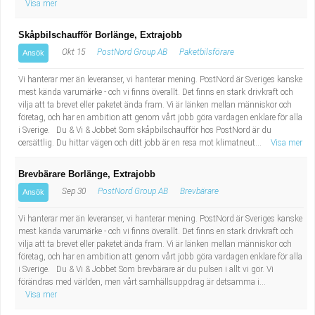
Visa mer
Fastighetsskötare
Socialt arbete
Skåpbilschaufför Borlänge, Extrajobb
Informatör/Kommunikatör
Säkerhetsarbete
Okt 15
PostNord Group AB
Paketbilsförare
Ansök
Brevbärare
Tekniskt arbete
Vi hanterar mer än leveranser, vi hanterar mening. PostNord är Sveriges kanske
mest kända varumärke - och vi finns överallt. Det finns en stark drivkraft och
vilja att ta brevet eller paketet ända fram. Vi är länken mellan människor och
Sjuksköterska, grundutbildad
Transport
företag, och har en ambition att genom vårt jobb göra vardagen enklare för alla
i Sverige. Du & Vi & Jobbet Som skåpbilschaufför hos PostNord är du
oersättlig. Du hittar vägen och ditt jobb är en resa mot klimatneut...
Kock, storhushåll
Visa mer
Brevbärare Borlänge, Extrajobb
Undersköterska, vård- o specialavd. o mottagning
Sep 30
PostNord Group AB
Brevbärare
Ansök
Bibliotekarie
Vi hanterar mer än leveranser, vi hanterar mening. PostNord är Sveriges kanske
mest kända varumärke - och vi finns överallt. Det finns en stark drivkraft och
vilja att ta brevet eller paketet ända fram. Vi är länken mellan människor och
Administrativ assistent
företag, och har en ambition att genom vårt jobb göra vardagen enklare för alla
i Sverige. Du & Vi & Jobbet Som brevbärare är du pulsen i allt vi gör. Vi
Lärare i gymnasiet
förändras med världen, men vårt samhällsuppdrag är detsamma i...
Visa mer