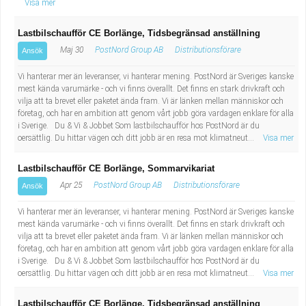
Visa mer
Lastbilschaufför CE Borlänge, Tidsbegränsad anställning
Maj 30
PostNord Group AB
Distributionsförare
Ansök
Vi hanterar mer än leveranser, vi hanterar mening. PostNord är Sveriges kanske
mest kända varumärke - och vi finns överallt. Det finns en stark drivkraft och
vilja att ta brevet eller paketet ända fram. Vi är länken mellan människor och
företag, och har en ambition att genom vårt jobb göra vardagen enklare för alla
i Sverige. Du & Vi & Jobbet Som lastbilschaufför hos PostNord är du
oersättlig. Du hittar vägen och ditt jobb är en resa mot klimatneut...
Visa mer
Lastbilschaufför CE Borlänge, Sommarvikariat
Apr 25
PostNord Group AB
Distributionsförare
Ansök
Vi hanterar mer än leveranser, vi hanterar mening. PostNord är Sveriges kanske
mest kända varumärke - och vi finns överallt. Det finns en stark drivkraft och
vilja att ta brevet eller paketet ända fram. Vi är länken mellan människor och
företag, och har en ambition att genom vårt jobb göra vardagen enklare för alla
i Sverige. Du & Vi & Jobbet Som lastbilschaufför hos PostNord är du
oersättlig. Du hittar vägen och ditt jobb är en resa mot klimatneut...
Visa mer
Lastbilschaufför CE Borlänge, Tidsbegränsad anställning