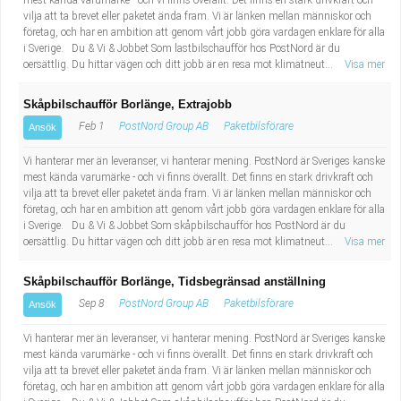
mest kända varumärke - och vi finns överallt. Det finns en stark drivkraft och
vilja att ta brevet eller paketet ända fram. Vi är länken mellan människor och
företag, och har en ambition att genom vårt jobb göra vardagen enklare för alla
i Sverige. Du & Vi & Jobbet Som lastbilschaufför hos PostNord är du
oersättlig. Du hittar vägen och ditt jobb är en resa mot klimatneut...
Visa mer
Skåpbilschaufför Borlänge, Extrajobb
Feb 1
PostNord Group AB
Paketbilsförare
Ansök
Vi hanterar mer än leveranser, vi hanterar mening. PostNord är Sveriges kanske
mest kända varumärke - och vi finns överallt. Det finns en stark drivkraft och
vilja att ta brevet eller paketet ända fram. Vi är länken mellan människor och
företag, och har en ambition att genom vårt jobb göra vardagen enklare för alla
i Sverige. Du & Vi & Jobbet Som skåpbilschaufför hos PostNord är du
oersättlig. Du hittar vägen och ditt jobb är en resa mot klimatneut...
Visa mer
Skåpbilschaufför Borlänge, Tidsbegränsad anställning
Sep 8
PostNord Group AB
Paketbilsförare
Ansök
Vi hanterar mer än leveranser, vi hanterar mening. PostNord är Sveriges kanske
mest kända varumärke - och vi finns överallt. Det finns en stark drivkraft och
vilja att ta brevet eller paketet ända fram. Vi är länken mellan människor och
företag, och har en ambition att genom vårt jobb göra vardagen enklare för alla