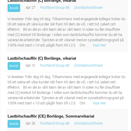
Lastbilschaufför (C) Borlänge, vikariat
Apr 27
PostNord Group AB
Distributionsförare
Ansök
Vi levererar. Från dag till dag. Tillsammans med engagerade kollegor bidrar du
till att säkra att våra kunder når fram till dem de vill, i rätt tid, säkert och
effektivt. Bli en del av vårt team del av vårt team Vi söker nu fler chaufförer
med (C)-körkort till Borlänge. I rollen som lastbilschaufför kommer du att ha
varierande arbetstider. Tjänsten är ett vikariat med en sysselsättningsgrad på
100% med start v.10 och pågår fram till v.23. Om ...
Visa mer
Lastbilschaufför (C) Borlänge, vikariat
Apr 12
PostNord Group AB
Distributionsförare
Ansök
Vi levererar. Från dag till dag. Tillsammans med engagerade kollegor bidrar du
till att säkra att våra kunder når fram till dem de vill, i rätt tid, säkert och
effektivt. Bli en del av vårt team del av vårt team Vi söker nu fler chaufförer
med (C)-körkort till Borlänge. I rollen som lastbilschaufför kommer du att ha
varierande arbetstider. Tjänsten är ett vikariat med en sysselsättningsgrad på
100% med start v.10 och pågår fram till v.23. Om ...
Visa mer
Lastbilschaufför (CE) Borlänge, Sommarvikariat
Apr 26
PostNord Group AB
Distributionsförare
Ansök