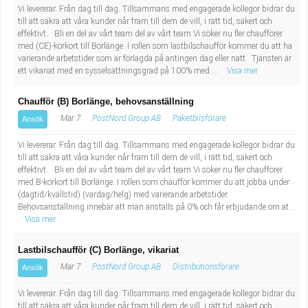
Vi levererar. Från dag till dag. Tillsammans med engagerade kollegor bidrar du
till att säkra att våra kunder når fram till dem de vill, i rätt tid, säkert och
effektivt. Bli en del av vårt team del av vårt team Vi söker nu fler chaufförer
med (CE)-körkort till Borlänge. I rollen som lastbilschaufför kommer du att ha
varierande arbetstider som är förlagda på antingen dag eller natt. Tjänsten är
ett vikariat med en sysselsättningsgrad på 100% med ...
Visa mer
Chaufför (B) Borlänge, behovsanställning
Mar 7
PostNord Group AB
Paketbilsförare
Ansök
Vi levererar. Från dag till dag. Tillsammans med engagerade kollegor bidrar du
till att säkra att våra kunder når fram till dem de vill, i rätt tid, säkert och
effektivt. Bli en del av vårt team del av vårt team Vi söker nu fler chaufförer
med B-körkort till Borlänge. I rollen som chaufför kommer du att jobba under
(dagtid/kvällstid) (vardag/helg) med varierande arbetstider.
Behovsanställning innebär att man anställs på 0% och får erbjudande om at...
Visa mer
Lastbilschaufför (C) Borlänge, vikariat
Mar 7
PostNord Group AB
Distributionsförare
Ansök
Vi levererar. Från dag till dag. Tillsammans med engagerade kollegor bidrar du
till att säkra att våra kunder når fram till dem de vill, i rätt tid, säkert och