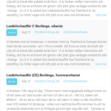
vilja att ta brevet eller paketet ända fram. Vi är länken mellan människor och
företag, och har en ambition att genom vårt jobb göra vardagen enklare för alla
i Sverige. Du & Vi & Jobbet Som skåpbilschaufför hos PostNord är du
oersättlig. Du hittar vägen och ditt jobb är en resa mot klimatneut...
Visa mer
Lastbilschaufför C Borlänge, vikariat
Aug 12
PostNord Group AB
Distributionsförare
Ansök
Vi hanterar mer än leveranser, vi hanterar mening. PostNord är Sveriges kanske
mest kända varumärke - och vi finns överallt. Det finns en stark drivkraft och
vilja att ta brevet eller paketet ända fram. Vi är länken mellan människor och
företag, och har en ambition att genom vårt jobb göra vardagen enklare för alla
i Sverige. Du & Vi & Jobbet Som lastbilschaufför hos PostNord är du
oersättlig. Du hittar vägen och ditt jobb är en resa mot klimatneut...
Visa mer
Lastbilschaufför (CE) Borlänge, Sommarvikariat
Maj 10
PostNord Group AB
Distributionsförare
Ansök
Vi levererar. Från dag till dag. Tillsammans med engagerade kollegor bidrar du
till att säkra att våra kunder når fram till dem de vill, i rätt tid, säkert och
effektivt. Bli en del av vårt team del av vårt team Vi söker nu fler chaufförer
med (CE)-körkort till Borlänge. I rollen som lastbilschaufför kommer du att ha
varierande arbetstider som är förlagda på antingen dag eller natt. Tjänsten är