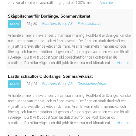
ett vikariat med en sysselsättningsgrad på 100% med ...
Visa mer
Skåpbilschaufför Borlänge, Sommarvikariat
Maj 30
PostNord Group AB
Paketbilsförare
Ansök
Vi hanterar mer än leveranser, vi hanterar mening. PostNord är Sveriges kanske
mest kända varumärke - och vi finns överallt. Det finns en stark drivkraft och
vilja att ta brevet eller paketet ända fram. Vi är länken mellan människor och
företag, och har en ambition att genom vårt jobb göra vardagen enklare för alla
i Sverige. Du & Vi & Jobbet Som skåpbilschaufför hos PostNord är du
oersättlig. Du hittar vägen och ditt jobb är en resa mot klimatneut...
Visa mer
Lastbilschaufför C Borlänge, Sommarvikariat
Maj 25
PostNord Group AB
Distributionsförare
Ansök
Vi hanterar mer än leveranser, vi hanterar mening. PostNord är Sveriges kanske
mest kända varumärke - och vi finns överallt. Det finns en stark drivkraft och
vilja att ta brevet eller paketet ända fram. Vi är länken mellan människor och
företag, och har en ambition att genom vårt jobb göra vardagen enklare för alla
i Sverige. Du & Vi & Jobbet Som lastbilschaufför hos PostNord är du
oersättlig. Du hittar vägen och ditt jobb är en resa mot klimatneut...
Visa mer