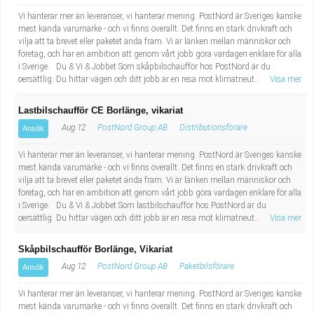
Vi hanterar mer än leveranser, vi hanterar mening. PostNord är Sveriges kanske
mest kända varumärke - och vi finns överallt. Det finns en stark drivkraft och
vilja att ta brevet eller paketet ända fram. Vi är länken mellan människor och
företag, och har en ambition att genom vårt jobb göra vardagen enklare för alla
i Sverige. Du & Vi & Jobbet Som skåpbilschaufför hos PostNord är du
oersättlig. Du hittar vägen och ditt jobb är en resa mot klimatneut...
Visa mer
Lastbilschaufför CE Borlänge, vikariat
Aug 12
PostNord Group AB
Distributionsförare
Ansök
Vi hanterar mer än leveranser, vi hanterar mening. PostNord är Sveriges kanske
mest kända varumärke - och vi finns överallt. Det finns en stark drivkraft och
vilja att ta brevet eller paketet ända fram. Vi är länken mellan människor och
företag, och har en ambition att genom vårt jobb göra vardagen enklare för alla
i Sverige. Du & Vi & Jobbet Som lastbilschaufför hos PostNord är du
oersättlig. Du hittar vägen och ditt jobb är en resa mot klimatneut...
Visa mer
Skåpbilschaufför Borlänge, Vikariat
Aug 12
PostNord Group AB
Paketbilsförare
Ansök
Vi hanterar mer än leveranser, vi hanterar mening. PostNord är Sveriges kanske
mest kända varumärke - och vi finns överallt. Det finns en stark drivkraft och