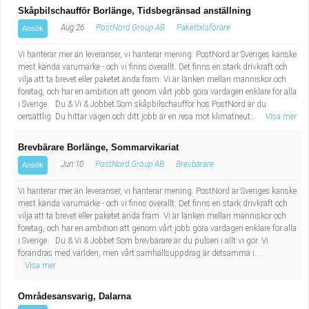
Skåpbilschaufför Borlänge, Tidsbegränsad anställning
Aug 26
PostNord Group AB
Paketbilsförare
Ansök
Vi hanterar mer än leveranser, vi hanterar mening. PostNord är Sveriges kanske
mest kända varumärke - och vi finns överallt. Det finns en stark drivkraft och
vilja att ta brevet eller paketet ända fram. Vi är länken mellan människor och
företag, och har en ambition att genom vårt jobb göra vardagen enklare för alla
i Sverige. Du & Vi & Jobbet Som skåpbilschaufför hos PostNord är du
oersättlig. Du hittar vägen och ditt jobb är en resa mot klimatneut...
Visa mer
Brevbärare Borlänge, Sommarvikariat
Jun 10
PostNord Group AB
Brevbärare
Ansök
Vi hanterar mer än leveranser, vi hanterar mening. PostNord är Sveriges kanske
mest kända varumärke - och vi finns överallt. Det finns en stark drivkraft och
vilja att ta brevet eller paketet ända fram. Vi är länken mellan människor och
företag, och har en ambition att genom vårt jobb göra vardagen enklare för alla
i Sverige. Du & Vi & Jobbet Som brevbärare är du pulsen i allt vi gör. Vi
förändras med världen, men vårt samhällsuppdrag är detsamma i...
Visa mer
Områdesansvarig, Dalarna