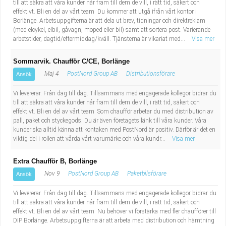
till att säkra att våra kunder når fram till dem de vill, i rätt tid, säkert och
effektivt. Bli en del av vårt team Du kommer att utgå ifrån vårt kontor i
Borlänge. Arbetsuppgifterna är att dela ut brev, tidningar och direktreklam
(med elcykel, elbil, gåvagn, moped eller bil) samt att sortera post. Varierande
arbetstider, dagtid/eftermiddag/kväll. Tjänsterna är vikariat med...
Visa mer
Sommarvik. Chaufför C/CE, Borlänge
Maj 4
PostNord Group AB
Distributionsförare
Ansök
Vi levererar. Från dag till dag. Tillsammans med engagerade kollegor bidrar du
till att säkra att våra kunder når fram till dem de vill, i rätt tid, säkert och
effektivt. Bli en del av vårt team Som chaufför arbetar du med distribution av
pall, paket och styckegods. Du är även företagets länk till våra kunder. Våra
kunder ska alltid känna att kontaken med PostNord är positiv. Därför är det en
viktig del i rollen att vårda vårt varumärke och våra kundr...
Visa mer
Extra Chaufför B, Borlänge
Nov 9
PostNord Group AB
Paketbilsförare
Ansök
Vi levererar. Från dag till dag. Tillsammans med engagerade kollegor bidrar du
till att säkra att våra kunder når fram till dem de vill, i rätt tid, säkert och
effektivt. Bli en del av vårt team Nu behöver vi förstärka med fler chaufförer till
DIP Borlänge. Arbetsuppgifterna är att arbeta med distribution och hämtning