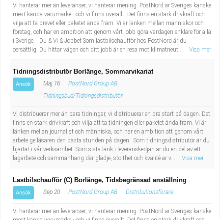
Vi hanterar mer än leveranser, vi hanterar mening. PostNord är Sveriges kanske
mest kända varumärke - och vi finns överallt. Det finns en stark drivkraft och
vilja att ta brevet eller paketet ända fram. Vi är länken mellan människor och
företag, och har en ambition att genom vårt jobb göra vardagen enklare för alla
i Sverige. Du & Vi & Jobbet Som lastbilschaufför hos PostNord är du
oersättlig. Du hittar vägen och ditt jobb är en resa mot klimatneut...
Visa mer
Tidningsdistributör Borlänge, Sommarvikariat
Maj 16
PostNord Group AB
Ansök
Tidningsbud/Tidningsdistributör
Vi distribuerar mer än bara tidningar, vi distribuerar en bra start på dagen. Det
finns en stark drivkraft och vilja att ta tidningen eller paketet ända fram. Vi är
länken mellan journalist och människa, och har en ambition att genom vårt
arbete ge läsaren den bästa stunden på dagen. Som tidningsdistributör är du
hjärtat i vår verksamhet. Som sista länk i leveranskedjan är du en del av ett
lagarbete och sammanhang där glädje, stolthet och kvalité är v...
Visa mer
Lastbilschaufför (C) Borlänge, Tidsbegränsad anställning
Sep 20
PostNord Group AB
Distributionsförare
Ansök
Vi hanterar mer än leveranser, vi hanterar mening. PostNord är Sveriges kanske