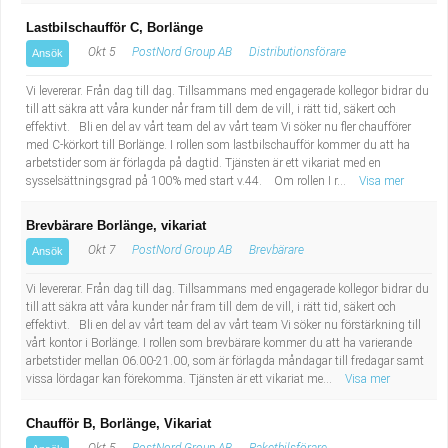
Lastbilschaufför C, Borlänge
Okt 5
PostNord Group AB
Distributionsförare
Ansök
Vi levererar. Från dag till dag. Tillsammans med engagerade kollegor bidrar du
till att säkra att våra kunder når fram till dem de vill, i rätt tid, säkert och
effektivt. Bli en del av vårt team del av vårt team Vi söker nu fler chaufförer
med C-körkort till Borlänge. I rollen som lastbilschaufför kommer du att ha
arbetstider som är förlagda på dagtid. Tjänsten är ett vikariat med en
sysselsättningsgrad på 100% med start v.44. Om rollen I r...
Visa mer
Brevbärare Borlänge, vikariat
Okt 7
PostNord Group AB
Brevbärare
Ansök
Vi levererar. Från dag till dag. Tillsammans med engagerade kollegor bidrar du
till att säkra att våra kunder når fram till dem de vill, i rätt tid, säkert och
effektivt. Bli en del av vårt team del av vårt team Vi söker nu förstärkning till
vårt kontor i Borlänge. I rollen som brevbärare kommer du att ha varierande
arbetstider mellan 06.00-21.00, som är förlagda måndagar till fredagar samt
vissa lördagar kan förekomma. Tjänsten är ett vikariat me...
Visa mer
Chaufför B, Borlänge, Vikariat