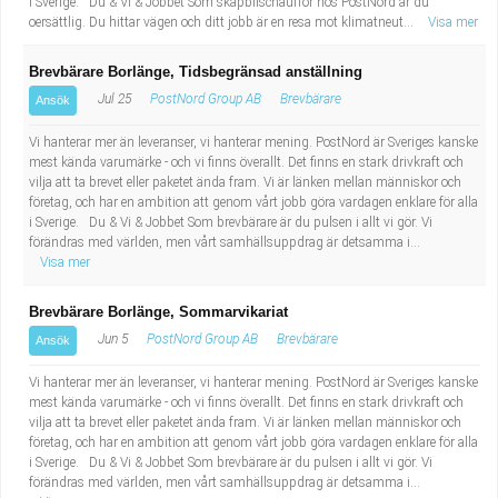
i Sverige. Du & Vi & Jobbet Som skåpbilschaufför hos PostNord är du
oersättlig. Du hittar vägen och ditt jobb är en resa mot klimatneut...
Visa mer
Brevbärare Borlänge, Tidsbegränsad anställning
Jul 25
PostNord Group AB
Brevbärare
Ansök
Vi hanterar mer än leveranser, vi hanterar mening. PostNord är Sveriges kanske
mest kända varumärke - och vi finns överallt. Det finns en stark drivkraft och
vilja att ta brevet eller paketet ända fram. Vi är länken mellan människor och
företag, och har en ambition att genom vårt jobb göra vardagen enklare för alla
i Sverige. Du & Vi & Jobbet Som brevbärare är du pulsen i allt vi gör. Vi
förändras med världen, men vårt samhällsuppdrag är detsamma i...
Visa mer
Brevbärare Borlänge, Sommarvikariat
Jun 5
PostNord Group AB
Brevbärare
Ansök
Vi hanterar mer än leveranser, vi hanterar mening. PostNord är Sveriges kanske
mest kända varumärke - och vi finns överallt. Det finns en stark drivkraft och
vilja att ta brevet eller paketet ända fram. Vi är länken mellan människor och
företag, och har en ambition att genom vårt jobb göra vardagen enklare för alla
i Sverige. Du & Vi & Jobbet Som brevbärare är du pulsen i allt vi gör. Vi
förändras med världen, men vårt samhällsuppdrag är detsamma i...