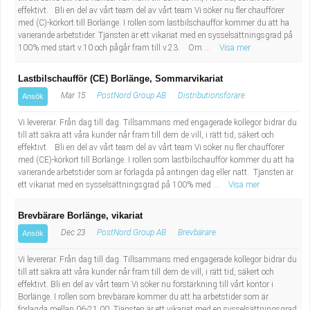
effektivt. Bli en del av vårt team del av vårt team Vi söker nu fler chaufförer
med (C)-körkort till Borlänge. I rollen som lastbilschaufför kommer du att ha
varierande arbetstider. Tjänsten är ett vikariat med en sysselsättningsgrad på
100% med start v.10 och pågår fram till v.23. Om ...
Visa mer
Lastbilschaufför (CE) Borlänge, Sommarvikariat
Mar 15
PostNord Group AB
Distributionsförare
Ansök
Vi levererar. Från dag till dag. Tillsammans med engagerade kollegor bidrar du
till att säkra att våra kunder når fram till dem de vill, i rätt tid, säkert och
effektivt. Bli en del av vårt team del av vårt team Vi söker nu fler chaufförer
med (CE)-körkort till Borlänge. I rollen som lastbilschaufför kommer du att ha
varierande arbetstider som är förlagda på antingen dag eller natt. Tjänsten är
ett vikariat med en sysselsättningsgrad på 100% med ...
Visa mer
Brevbärare Borlänge, vikariat
Dec 23
PostNord Group AB
Brevbärare
Ansök
Vi levererar. Från dag till dag. Tillsammans med engagerade kollegor bidrar du
till att säkra att våra kunder når fram till dem de vill, i rätt tid, säkert och
effektivt. Bli en del av vårt team Vi söker nu förstärkning till vårt kontor i
Borlänge. I rollen som brevbärare kommer du att ha arbetstider som är
förlagda mellan 06-21.00. Tjänsten är ett vikariat med en sysselsättningsgrad