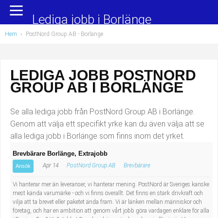
Yrkesområden
Populära jobb
Lediga jobb i Borlänge
Hem
›
PostNord Group AB - Borlänge
Administration, ekonomi, juridik
Undersköterska, hemtjänst och äldreboende
Bygg och anläggning
Städare/Lokalvårdare
LEDIGA JOBB POSTNORD
GROUP AB I BORLÄNGE
Chefer och verksamhetsledare
Barnskötare
Data/IT
Lärare i förskola/Förskollärare
Se alla lediga jobb från PostNord Group AB i Borlänge.
Genom att välja ett specifikt yrke kan du även välja att se
Försäljning, inköp, marknadsföring
Lagerarbetare
alla lediga jobb i Borlänge som finns inom det yrket.
Brevbärare Borlänge, Extrajobb
Hantverksyrken
Bussförare/Busschaufför
Apr 14
PostNord Group AB
Brevbärare
Ansök
Hotell, restaurang, storhushåll
Elevassistent
Vi hanterar mer än leveranser, vi hanterar mening. PostNord är Sveriges kanske
mest kända varumärke - och vi finns överallt. Det finns en stark drivkraft och
vilja att ta brevet eller paketet ända fram. Vi är länken mellan människor och
Hälso- och sjukvård
Personlig assistent
företag, och har en ambition att genom vårt jobb göra vardagen enklare för alla